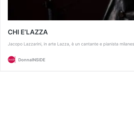
CHI E’LAZZA
Jacopo Lazzarini, in arte Lazza, è un cantante e pianista milanes
DonnaINSIDE