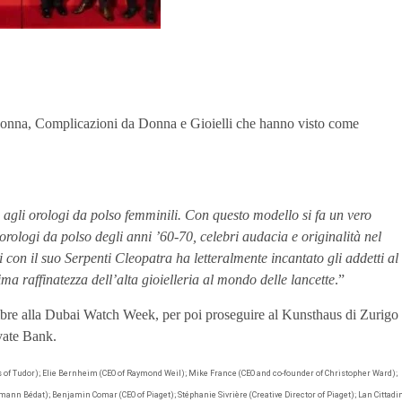
Donna, Complicazioni da Donna e Gioielli che hanno visto come
 agli orologi da polso femminili. Con questo modello si fa un vero
orologi da polso degli anni ’60-70, celebri audacia e originalità nel
 con il suo Serpenti Cleopatra ha letteralmente incantato gli addetti al
ma raffinatezza dell’alta gioielleria al mondo delle lancette
.”
vembre alla Dubai Watch Week, per poi proseguire al Kunsthaus di Zurigo
ivate Bank.
f Tudor); Elie Bernheim (CEO of Raymond Weil); Mike France (CEO and co-founder of Christopher Ward);
ann Bédat); Benjamin Comar (CEO of Piaget); Stéphanie Sivrière (Creative Director of Piaget); Lan Cittadi