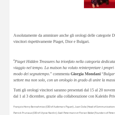
Assolutamente da ammirare anche gli orologi delle categorie 
vincitori rispettivamente Piaget, Dior e Bulgari.
“
Piaget Hidden Treasures ha trionfato nella categoria dedicata
viaggio nel tempo. La maison ha voluto reinterpretare i propri 
modo dei segnatempo
.” commenta
Giorgia Mondani
“
Bulgari
settore ma non solo, con un orologio in grado di unire la massi
Tutti gli orologi vincitori saranno presentati dal 15 al 20 no
dal 1 al 3 dicembre, grazie alla collaborazione con Kaleido Pr
François-Henry Bennahmias (CEO of Audemars Piguet); Juan Ciola (Head of Communications o
Patrick Pruniaux (CEO of Ulysse Nardin); Gaël Petermann et Florian Bédat (Founders of Peterm