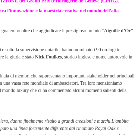
EDIZIONE del
Grand Prix d’Horlogerie de Genève (GPHG)
,
ra l’innovazione e la maestria creativa nel mondo dell’alta
segnatempo oltre che aggiudicare il prestigioso premio “
Aiguille d’Or
”
 sotto la supervisione notarile, hanno nominato i 90 orologi in
e la giuria è stato
Nick Foulkes
, storico inglese e nome autorevole in
aia di membri che rappresentano importanti stakeholder nei principali
i con una vasta rete mondiale di ambasciatori. Tra loro menzioniamo
del mondo luxury che ci ha commentato alcuni momenti salienti della
era, danno finalmente risalto a grandi creazioni e marchi
.
L’ambita
pato una linea fortemente differente dal rinomato Royal Oak e