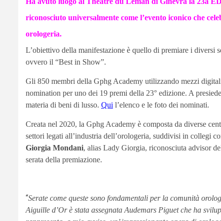
Ha avuto luogo al Théâtre du Léman di Ginevra la 23a 
riconosciuto universalmente come l’evento iconico che celeb
orologeria.
L’obiettivo della manifestazione è quello di premiare i diversi 
ovvero il “Best in Show”.
Gli 850 membri della Gphg Academy utilizzando mezzi digitali e
nomination per uno dei 19 premi della 23° edizione. A presieder
materia di beni di lusso.
Qui
l’elenco e le foto dei nominati.
Creata nel 2020, la Gphg Academy è composta da diverse centin
settori legati all’industria dell’orologeria, suddivisi in colleg
Giorgia Mondani
, alias Lady Giorgia, riconosciuta advisor 
serata della premiazione.
“
Serate come queste sono fondamentali per la comunità orologi
Aiguille d’Or è stata assegnata Audemars Piguet che ha svilup