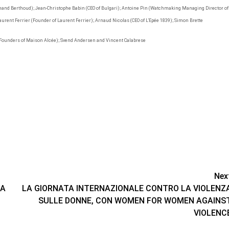
rdinand Berthoud); Jean-Christophe Babin (CEO of Bulgari); Antoine Pin (Watchmaking Managing Director of
aurent Ferrier (Founder of Laurent Ferrier); Arnaud Nicolas (CEO of L’Epée 1839); Simon Brette
(Founders of Maison Alcée); Svend Andersen and Vincent Calabrese
Nex
LA
LA GIORNATA INTERNAZIONALE CONTRO LA VIOLENZ
SULLE DONNE, CON WOMEN FOR WOMEN AGAINS
VIOLENC