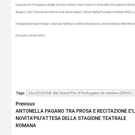
(Jewellery & Timepieces Global Director of Dior); Karl-Friedrich Scheufele (President of Fe
Bulgari); Kari Voutilainen (Owner and watchmaker); Pascal Raffy (President of Bovet 1822); L
(Independant watchmaker); Samuel Hoffmann (CEO of Hautlence); Alcée et Benoit Montfort 
(Founders of the AHCI)
23a EDIZIONE del Grand Prix d'Horlogerie de Genève (GPHG)
Tags:
Continue
Previous
ANTONELLA PAGANO TRA PROSA E RECITAZIONE E’
Reading
NOVITA’PIU’ATTESA DELLA STAGIONE TEATRALE
ROMANA