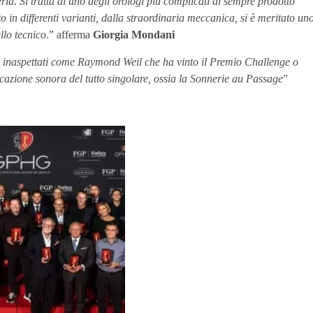
eria
.
Si tratta di uno degli orologi più complicati di sempre prodotto
 in differenti varianti, dalla straordinaria meccanica, si è meritato un
llo tecnico
.” afferma
Giorgia Mondani
i inaspettati come Raymond Weil che ha vinto il Premio Challenge o
azione sonora del tutto singolare, ossia la Sonnerie au Passage
”