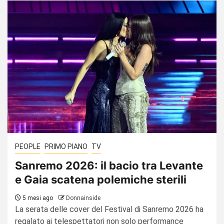
PEOPLE
PRIMO PIANO
TV
Sanremo 2026: il bacio tra Levante
e Gaia scatena polemiche sterili
5 mesi ago
Donnainside
La serata delle cover del Festival di Sanremo 2026 ha
regalato ai telespettatori non solo performance