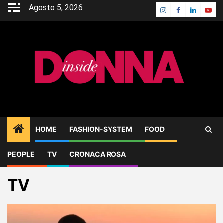
Skip
Agosto 5, 2026
Instagram
Facebook
Linkedin
Yout
to
content
HOME
FASHION-SYSTEM
FOOD
PEOPLE
TV
CRONACA ROSA
Home
Blog
TV
TV