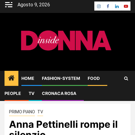
Skip
Agosto 9, 2026
Instagram
Facebook
Linkedin
Yout
to
content
HOME
FASHION-SYSTEM
FOOD
PEOPLE
TV
CRONACA ROSA
Home
TV
Anna Pettinelli rompe il silenzio
PRIMO PIANO
TV
Anna Pettinelli rompe il
silenzio