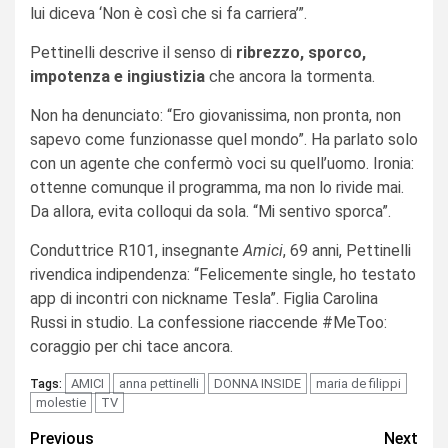
lui diceva ‘Non è così che si fa carriera’”.
Pettinelli descrive il senso di
ribrezzo, sporco,
impotenza e ingiustizia
che ancora la tormenta.
Non ha denunciato: “Ero giovanissima, non pronta, non
sapevo come funzionasse quel mondo”. Ha parlato solo
con un agente che confermò voci su quell’uomo. Ironia:
ottenne comunque il programma, ma non lo rivide mai.
Da allora, evita colloqui da sola. “Mi sentivo sporca”.
Conduttrice R101, insegnante
Amici
, 69 anni, Pettinelli
rivendica indipendenza: “Felicemente single, ho testato
app di incontri con nickname Tesla”. Figlia Carolina
Russi in studio. La confessione riaccende #MeToo:
coraggio per chi tace ancora.
AMICI
anna pettinelli
DONNA INSIDE
maria de filippi
Tags:
molestie
TV
Continue
Previous
Next