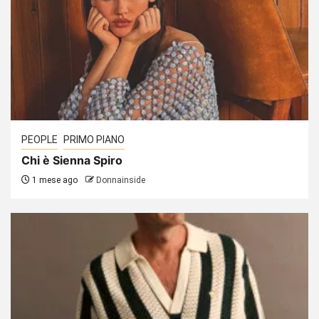
PEOPLE
PRIMO PIANO
Chi è Sienna Spiro
1 mese ago
Donnainside