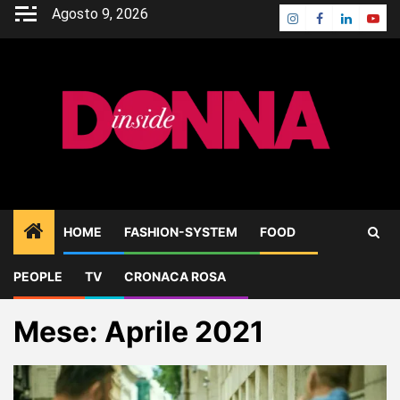
Skip
Agosto 9, 2026
Instagram
Facebook
Linkedin
Yout
to
content
HOME
FASHION-SYSTEM
FOOD
PEOPLE
TV
CRONACA ROSA
Home
2021
Aprile
Mese:
Aprile 2021