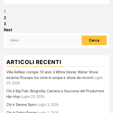
Paginazione
1
2
degli
3
articoli
Next
Ricerca
per:
ARTICOLI RECENTI
Villa ReNoir compie 10 anni: il White Dinner Water Show
incanta l’Europa tra cene in acqua e show da record
Luglio
29, 2026
Chi è Big Fish: Biografia, Carriera e Successi del Produttore
Hip-Hop
Luglio 23, 2026
Chi è Sienna Spiro
Luglio 3, 2026
Chi è Gabry Ponte
Luglio 1, 2026