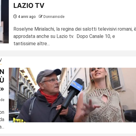
LAZIO TV
4 anni ago
Donnainside
Roselyne Mirialachi, la regina dei salotti televisivi romani, 
approdata anche su Lazio tv. Dopo Canale 10, e
tantissime altre...
V
ON
IÙ
E»
ide
ion
da
...