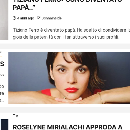
PAPÀ..”
4 anni ago
Donnainside
Tiziano Ferro è diventato papà. Ha scelto di condividere l
gioia della paternità con i fan attraverso i suoi profili...
E
S
ide
do
bre
...
TV
ROSELYNE MIRIALACHI APPRODA A