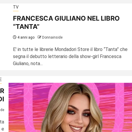
TV
FRANCESCA GIULIANO NEL LIBRO
“TANTA”
4 anni ago
Donnainside
E' in tutte le librerie Mondadori Store il libro “Tanta” che
segna il debutto letterario della show-girl Francesca
Giuliano, nota...
E
ER
DI
ide
ta
e e