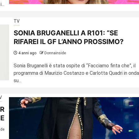
...
TV
SONIA BRUGANELLI A R101: “SE
RIFAREI IL GF L’ANNO PROSSIMO?
4 anni ago
Donnainside
Sonia Bruganelli è stata ospite di “Facciamo finta che”, il
programma di Maurizio Costanzo e Carlotta Quadri in onda
su...
V
ER
NE
ide