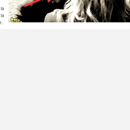
la
 la
...