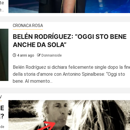
te
...
CRONACA ROSA
BELÉN RODRÍGUEZ: “OGGI STO BENE
ANCHE DA SOLA”
4 anni ago
Donnainside
Belén Rodríguez si dichiara felicemente single dopo la fin
della storia d’amore con Antonino Spinalbese: “Oggi sto
bene. Al momento...
V
 E
E?
ide