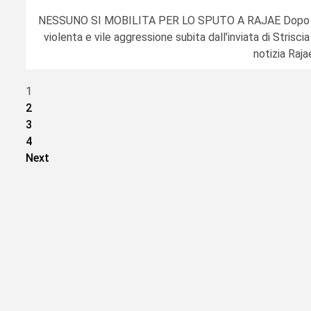
NESSUNO SI MOBILITA PER LO SPUTO A RAJAE Dopo 
violenta e vile aggressione subita dall’inviata di Striscia
notizia Rajae
Paginazione
1
2
degli
3
articoli
4
Next