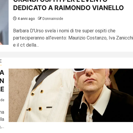
DEDICATO A RAIMONDO VIANELLO
4 anni ago
Donnainside
Barbara D’Urso svela i nomi di tre super ospiti che
parteciperanno all’evento: Maurizio Costanzo, Iva Zanicch
e il ct della...
E
LA
UN
LE
ide
na
la
...