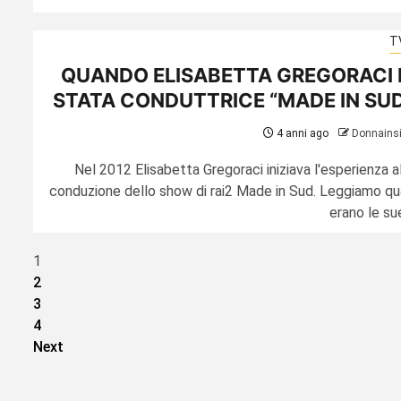
T
QUANDO ELISABETTA GREGORACI 
STATA CONDUTTRICE “MADE IN SU
4 anni ago
Donnains
Nel 2012 Elisabetta Gregoraci iniziava l'esperienza al
conduzione dello show di rai2 Made in Sud. Leggiamo qua
erano le sue
Paginazione
1
2
degli
3
articoli
4
Next