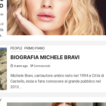
O
ide
il
da
..
PEOPLE
PRIMO PIANO
BIOGRAFIA MICHELE BRAVI
4 anni ago
Donnainside
Michele Bravi, cantautore umbro nato nel 1994 a Città di
Castello, inizia a farsi conoscere al grande pubblico nel
2013....
V