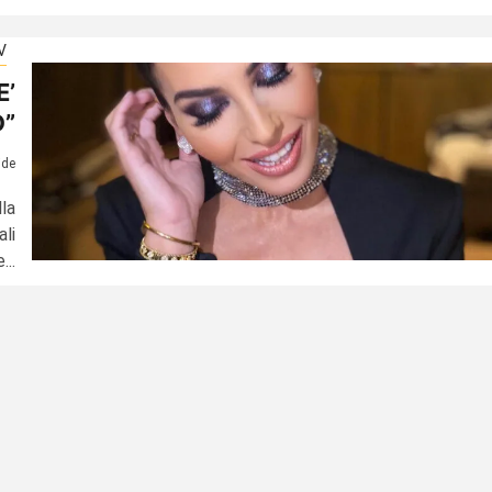
V
E’
D”
ide
la
li
...