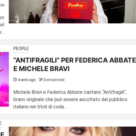
ide
so
el
..
PEOPLE
“ANTIFRAGILI” PER FEDERICA ABBATE
E MICHELE BRAVI
4 anni ago
Donnainside
Michele Bravi e Federica Abbate cantano “Antifragili”,
brano originale che può essere ascoltato dal pubblico
italiano nei titoli di coda...
E
 E