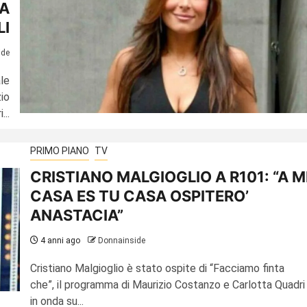
A
LI
ide
le
zio
..
PRIMO PIANO
TV
CRISTIANO MALGIOGLIO A R101: “A M
CASA ES TU CASA OSPITERO’
ANASTACIA”
4 anni ago
Donnainside
Cristiano Malgioglio è stato ospite di “Facciamo finta
che”, il programma di Maurizio Costanzo e Carlotta Quadri
in onda su...