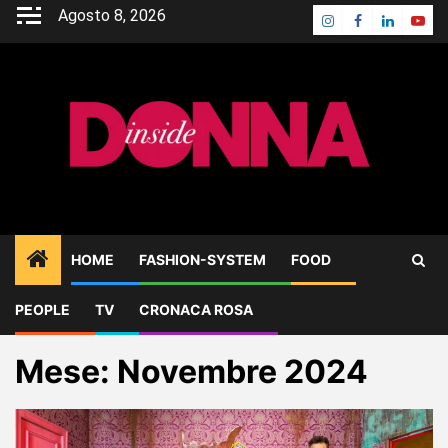
Skip
Agosto 8, 2026
Instagram
Facebook
Linkedin
Yout
to
content
HOME
FASHION-SYSTEM
FOOD
PEOPLE
TV
CRONACA ROSA
Home
2024
Novembre
Mese:
Novembre 2024