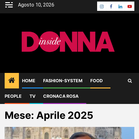
Skip
Agosto 10, 2026
Instagram
Facebook
Linkedin
Yout
to
content
HOME
FASHION-SYSTEM
FOOD
PEOPLE
TV
CRONACA ROSA
Home
2025
Aprile
Mese:
Aprile 2025