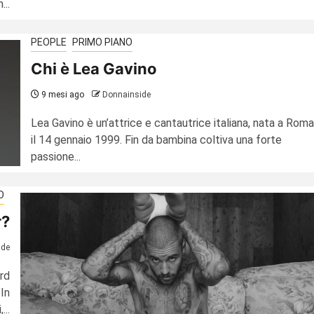
..
PEOPLE
PRIMO PIANO
Chi è Lea Gavino
9 mesi ago
Donnainside
Lea Gavino è un’attrice e cantautrice italiana, nata a Roma
il 14 gennaio 1999. Fin da bambina coltiva una forte
passione...
O
r?
ide
rd
 In
...