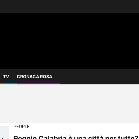
TV
CRONACA ROSA
PEOPLE
Reggio Calabria è una città per tutte?