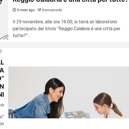
9 mesi ago
Donnainside
Il 29 novembre, alle ore 16:00, si terrà un laboratorio
partecipato dal titolo “Reggio Calabria è una città per
tutte?”...
D
AL
A
O”
IN
I
ide
o”
con