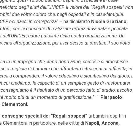
aggiunto quasi 10.000 bambini ospiti in ospedali e in case-
ficiato degli aiuti dell’UNICEF. Il valore dei “Regali sospesi” no
mbini due volte: coloro che, negli ospedali e in case-famiglia,
NICEF nei paesi in emergenza”
– ha dichiarato
Nicola Graziano,
toni, che ci consente di realizzare un’iniziativa nata e pensata
ari dell’UNICEF, cuore pulsante della nostra organizzazione. Un
cina all’organizzazione, per aver deciso di prestare il suo volto
talia in un impegno che, anno dopo anno, cresce e si arricchisce.
o a migliaia di bambini che affrontano situazioni di difficoltà, in
cerca a comprendere il valore educativo e significativo del gioco, i
in cui crediamo: la capacità di un semplice gesto di trasformarsi
consegniamo è il risultato di un percorso fatto di studio, ascolto
’è molto più di un momento di gratificazione.
” —
Pierpaolo
, Clementoni.
 consegne speciali dei “Regali sospesi”
ai bambini ospiti in
Clementoni, in particolare, nelle città di
Napoli, Ancona,