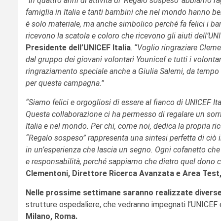
“In quattro anni di attività di ‘Regalo sospeso’ abbiamo r
famiglia in Italia e tanti bambini che nel mondo hanno bene
è solo materiale, ma anche simbolico perché fa felici i ba
ricevono la scatola e coloro che ricevono gli aiuti dell’U
Presidente dell’UNICEF Italia
.
“Voglio ringraziare Clemen
dal gruppo dei giovani volontari Younicef e tutti i volont
ringraziamento speciale anche a Giulia Salemi, da tempo vi
per questa campagna.”
“Siamo felici e orgogliosi di essere al fianco di UNICEF I
Questa collaborazione ci ha permesso di regalare un sorris
Italia e nel mondo. Per chi, come noi, dedica la propria ri
“Regalo sospeso” rappresenta una sintesi perfetta di ciò 
in un’esperienza che lascia un segno. Ogni cofanetto che 
e responsabilità, perché sappiamo che dietro quel dono c
Clementoni, Direttore Ricerca Avanzata e Area Test
Nelle prossime settimane saranno realizzate diverse
strutture ospedaliere, che vedranno impegnati l’UNICEF e 
Milano, Roma.