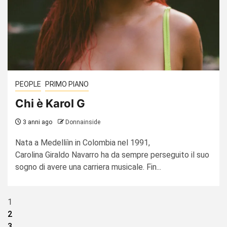
PEOPLE
PRIMO PIANO
Chi è Karol G
3 anni ago
Donnainside
Nata a Medelliìn in Colombia nel 1991,
Carolina Giraldo Navarro ha da sempre perseguito il suo
sogno di avere una carriera musicale. Fin...
Paginazione
1
2
degli
3