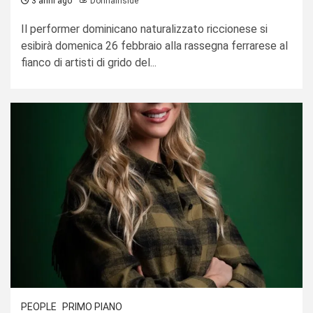
3 anni ago
Donnainside
Il performer dominicano naturalizzato riccionese si
esibirà domenica 26 febbraio alla rassegna ferrarese al
fianco di artisti di grido del...
PEOPLE
PRIMO PIANO