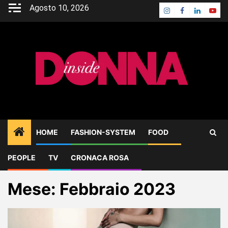
Skip
Agosto 10, 2026
Instagram
Facebook
Linkedin
Yout
to
content
HOME
FASHION-SYSTEM
FOOD
PEOPLE
TV
CRONACA ROSA
Home
2023
Febbraio
Mese:
Febbraio 2023