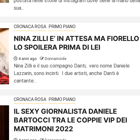
postata nelle storie di Instagram dove tiene la mano dell
sua...
CRONACA ROSA
PRIMO PIANO
NINA ZILLI E’ IN ATTESA MA FIORELLO
LO SPOILERA PRIMA DI LEI
4 anni ago
Donnainside
Nina Zilli e il suo compagno Danti, vero nome Daniele
Lazzarin, sono incinti. I due artisti, anche Danti è
cantante...
CRONACA ROSA
PRIMO PIANO
IL SEXY GIORNALISTA DANIELE
BARTOCCI TRA LE COPPIE VIP DEI
MATRIMONI 2022