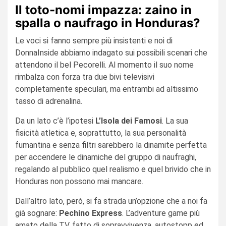
Il toto-nomi impazza: zaino in
spalla o naufrago in Honduras?
Le voci si fanno sempre più insistenti e noi di
DonnaInside abbiamo indagato sui possibili scenari che
attendono il bel Pecorelli. Al momento il suo nome
rimbalza con forza tra due bivi televisivi
completamente speculari, ma entrambi ad altissimo
tasso di adrenalina.
Da un lato c’è l’ipotesi
L’Isola dei Famosi
. La sua
fisicità atletica e, soprattutto, la sua personalità
fumantina e senza filtri sarebbero la dinamite perfetta
per accendere le dinamiche del gruppo di naufraghi,
regalando al pubblico quel realismo e quel brivido che in
Honduras non possono mai mancare.
Dall’altro lato, però, si fa strada un’opzione che a noi fa
già sognare:
Pechino Express
. L’adventure game più
amato della TV, fatto di sopravvivenza, autostopp ed