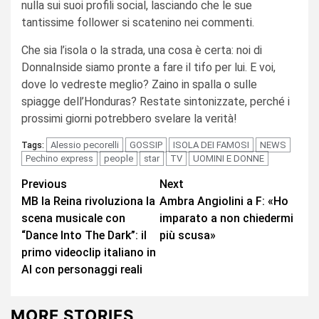
nulla sui suoi profili social, lasciando che le sue
tantissime follower si scatenino nei commenti.
Che sia l’isola o la strada, una cosa è certa: noi di
DonnaInside siamo pronte a fare il tifo per lui. E voi,
dove lo vedreste meglio? Zaino in spalla o sulle
spiagge dell’Honduras? Restate sintonizzate, perché i
prossimi giorni potrebbero svelare la verità!
Alessio pecorelli
GOSSIP
ISOLA DEI FAMOSI
NEWS
Tags:
Pechino express
people
star
TV
UOMINI E DONNE
Continue
Previous
Next
MB la Reina rivoluziona la
Ambra Angiolini a F: «Ho
Reading
scena musicale con
imparato a non chiedermi
“Dance Into The Dark”: il
più scusa»
primo videoclip italiano in
AI con personaggi reali
MORE STORIES