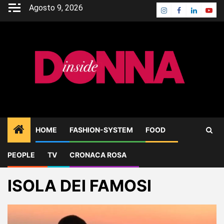
Skip
Agosto 9, 2026
Instagram
Facebook
Linkedin
Yout
to
content
HOME
FASHION-SYSTEM
FOOD
PEOPLE
TV
CRONACA ROSA
Home
Blog
ISOLA DEI FAMOSI
ISOLA DEI FAMOSI