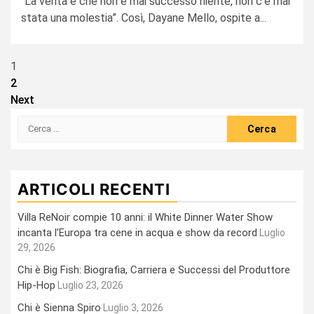
“La verità è che non è mai successo niente, non c’è mai
stata una molestia”. Così, Dayane Mello, ospite a...
Paginazione
1
2
degli
Next
articoli
Ricerca
per:
ARTICOLI RECENTI
Villa ReNoir compie 10 anni: il White Dinner Water Show
incanta l’Europa tra cene in acqua e show da record
Luglio
29, 2026
Chi è Big Fish: Biografia, Carriera e Successi del Produttore
Hip-Hop
Luglio 23, 2026
Chi è Sienna Spiro
Luglio 3, 2026