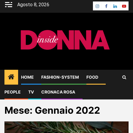
Skip
Agosto 8, 2026
Instagram
Facebook
Linkedin
Yout
to
content
HOME
FASHION-SYSTEM
FOOD
PEOPLE
TV
CRONACA ROSA
Home
2022
Gennaio
Mese:
Gennaio 2022