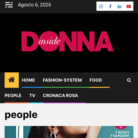
Skip
Agosto 6, 2026
Instagram
Facebook
Linkedin
Yout
to
content
HOME
FASHION-SYSTEM
FOOD
PEOPLE
TV
CRONACA ROSA
Home
Blog
people
people