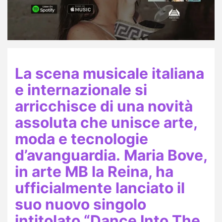
La scena musicale italiana
e internazionale si
arricchisce di una novità
assoluta che unisce arte,
moda e tecnologie
d’avanguardia. Maria Bove,
in arte MB la Reina, ha
ufficialmente lanciato il
suo nuovo singolo
intitolato “Dance Into The