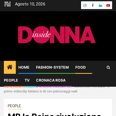
Skip
Agosto 10, 2026
Instagram
Facebook
Linkedin
Yout
to
content
HOME
FASHION-SYSTEM
FOOD
PEOPLE
TV
CRONACA ROSA
Home
PEOPLE
MB la Reina rivoluziona la scena musicale con “Dance Into The Dark”: il
primo videoclip italiano in AI con personaggi reali
PEOPLE