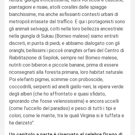
piantagioni e risaie, atolli corallini dalle spiagge
bianchissime, ma anche asfissianti contesti urbani di
metropoli intasate dal traffico. E qui i protagonisti sono
gli animali selvaggi, colti nella loro bellezza ancestrale:
nella giungla di Sukau (Borneo malese) siamo entrati
discreti, in punta di piedi, e abbiamo dialogato con gli
oranghi; bellissimi i piccoli oranghini orfani del Centro di
Riabilitazione di Sepilok, sempre nel Borneo malese,
nutriti con biberon e piccole banane, prima di essere
riconsegnati alla foresta primaria, loro habitat naturale.
Poi elefanti pigmei, scimmie con proboscide,
coccodrilli, serpenti ad anelli giallo-neri, la vipera verde
degli alberi (che ho affrontato e quasi sfidato,
ignorando che fosse velenosissima) e ancora uccelli
(come l’uccello del paradiso) e pesci di tutti i tipi e
colori, come le mante, tra le quali Virginia si è tuffata e
ha danzato”.
Un capitolo a parte è riservato al celebre Drago di