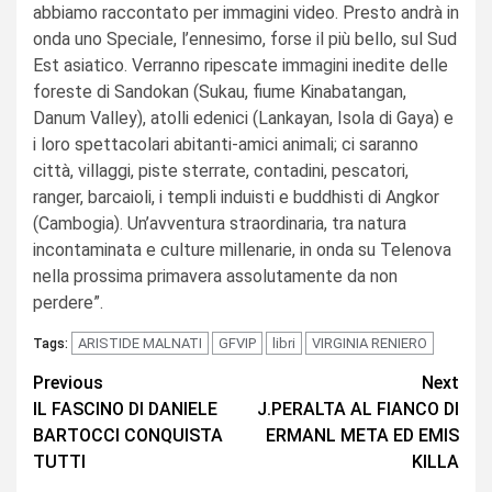
abbiamo raccontato per immagini video. Presto andrà in
onda uno Speciale, l’ennesimo, forse il più bello, sul Sud
Est asiatico. Verranno ripescate immagini inedite delle
foreste di Sandokan (Sukau, fiume Kinabatangan,
Danum Valley), atolli edenici (Lankayan, Isola di Gaya) e
i loro spettacolari abitanti-amici animali; ci saranno
città, villaggi, piste sterrate, contadini, pescatori,
ranger, barcaioli, i templi induisti e buddhisti di Angkor
(Cambogia). Un’avventura straordinaria, tra natura
incontaminata e culture millenarie, in onda su Telenova
nella prossima primavera assolutamente da non
perdere”.
ARISTIDE MALNATI
GFVIP
libri
VIRGINIA RENIERO
Tags:
Continue
Previous
Next
IL FASCINO DI DANIELE
J.PERALTA AL FIANCO DI
Reading
BARTOCCI CONQUISTA
ERMANL META ED EMIS
TUTTI
KILLA