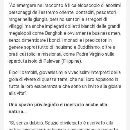
“Ad emergere nel racconto è il caleidoscopio di anonimi
personaggi dell’estremo oriente: contadini, pescatori,
ranger nella giungla, persino santoni e stregoni di
villaggi, ma anche impiegati colletti bianchi delle grandi
megalopoli come Bangkok e ovviamente business men,
senza dimenticare i bonzi, i monaci e i predicatori in
genere soprattutto di Induismo e Buddhismo, oltre a
preti cattolici e missionari, come Padre Virginio sulla
sperduta isola di Palawan (Filippine).
E poi i bambini, giovanissimi e vivacissimi interpreti della
gioia di vivere di queste terre, che nel libro appaiono in
tutta la loro esuberanza e che sono un invito alla gioia e
alla vita”.
Uno spazio privilegiato è riservato anche alla
natura…
“Sì, senza dubbio. Spazio privilegiato è riservato alla
natura: giungla intricatissima, fiumi vorticosi e cascate,