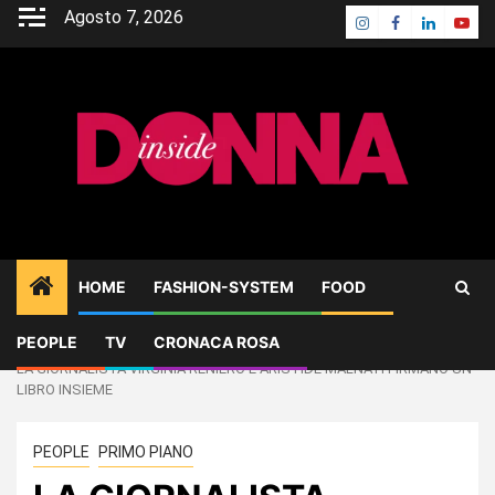
Skip
Agosto 7, 2026
Instagram
Facebook
Linkedin
Yout
to
content
HOME
FASHION-SYSTEM
FOOD
PEOPLE
TV
CRONACA ROSA
Home
PEOPLE
LA GIORNALISTA VIRGINIA RENIERO E ARISTIDE MALNATI FIRMANO UN
LIBRO INSIEME
PEOPLE
PRIMO PIANO