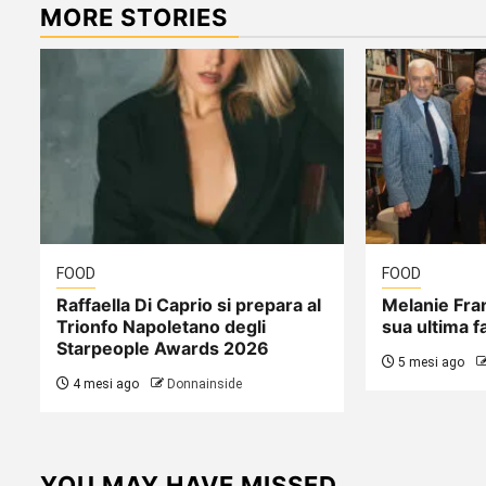
MORE STORIES
FOOD
FOOD
Raffaella Di Caprio si prepara al
Melanie Fra
Trionfo Napoletano degli
sua ultima fa
Starpeople Awards 2026
5 mesi ago
4 mesi ago
Donnainside
YOU MAY HAVE MISSED