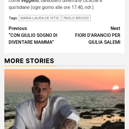
come
veggenti
, sarebbero diventate cicliche e
quotidiane (ogni giorno alle ore 17.40,
ndr
.).
MARIA LAURA DE VITIS
PAOLO BROSIO
Tags:
Continue
Previous
Next
“CON GIULIO SOGNO DI
FIORI D’ARANCIO PER
Reading
DIVENTARE MAMMA”
GIULIA SALEMI
MORE STORIES