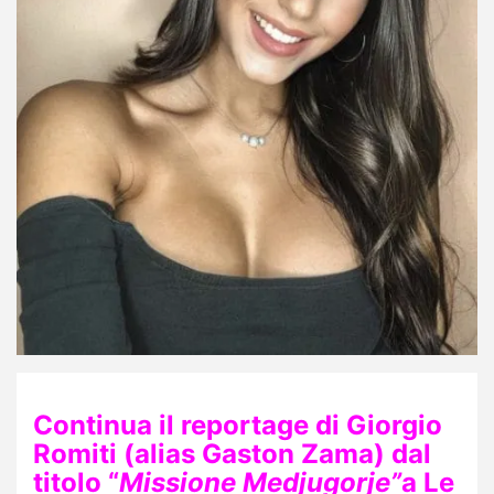
Continua il reportage di Giorgio
Romiti (alias Gaston Zama) dal
titolo “
Missione Medjugorje”
a Le