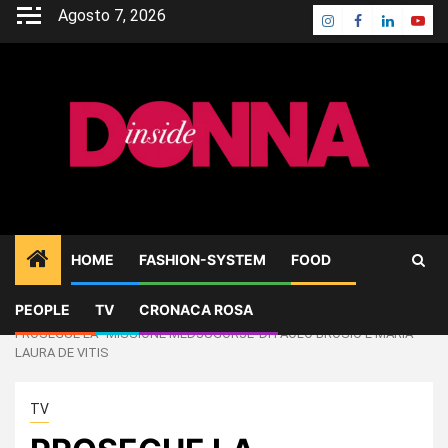
Skip
Agosto 7, 2026
Instagram
Facebook
Linkedin
Yout
to
content
HOME
FASHION-SYSTEM
FOOD
PEOPLE
TV
CRONACA ROSA
Home
TV
PROSEGUE LA “MISSIONE MEDJUGORJE”DI PAOLO BROSIO E MARIA
LAURA DE VITIS
TV