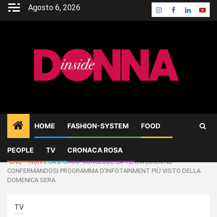
Skip
Agosto 6, 2026
Instagram
Facebook
Linkedin
Yout
to
content
HOME
FASHION-SYSTEM
FOOD
PEOPLE
TV
CRONACA ROSA
Home
TV
“LIVE – NON È LA D’URSO”CONCLUDE LA TERZA EDIZIONE
CONFERMANDOSI PROGRAMMA D’INFOTAINMENT PIÙ VISTO DELLA
DOMENICA SERA
TV