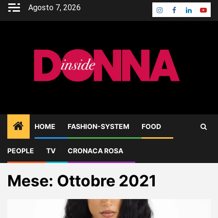
Skip
Agosto 7, 2026
Instagram
Facebook
Linkedin
Yout
to
content
HOME
FASHION-SYSTEM
FOOD
PEOPLE
TV
CRONACA ROSA
Home
2021
Ottobre
Page 2
Mese:
Ottobre 2021