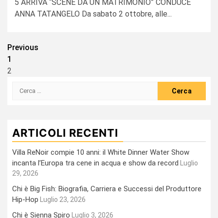
5 ARRIVA “SCENE DA UN MATRIMONIO” CONDUCE
ANNA TATANGELO Da sabato 2 ottobre, alle...
Paginazione
Previous
1
degli
2
articoli
Ricerca
per:
ARTICOLI RECENTI
Villa ReNoir compie 10 anni: il White Dinner Water Show
incanta l’Europa tra cene in acqua e show da record
Luglio
29, 2026
Chi è Big Fish: Biografia, Carriera e Successi del Produttore
Hip-Hop
Luglio 23, 2026
Chi è Sienna Spiro
Luglio 3, 2026