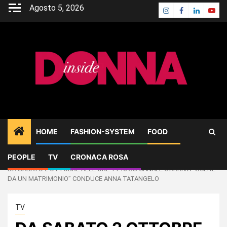
Skip
Agosto 5, 2026
Instagram
Facebook
Linkedin
Yout
to
content
HOME
FASHION-SYSTEM
FOOD
PEOPLE
TV
CRONACA ROSA
Home
TV
DA SABATO 2 OTTOBRE ALLE ORE 14:10 SU CANALE 5 ARRIVA “SCENE
DA UN MATRIMONIO” CONDUCE ANNA TATANGELO
TV