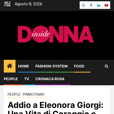
Skip
Agosto 8, 2026
Instagram
Facebook
Linkedin
Yout
to
content
HOME
FASHION-SYSTEM
FOOD
PEOPLE
TV
CRONACA ROSA
Home
PEOPLE
Addio a Eleonora Giorgi: Una Vita di Coraggio e Arte
PEOPLE
PRIMO PIANO
Addio a Eleonora Giorgi:
Una Vita di Coraggio e