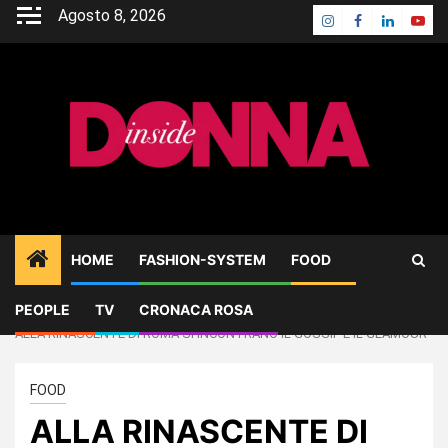
Skip
Agosto 8, 2026
Instagram
Facebook
Linkedin
Yout
to
content
HOME
FASHION-SYSTEM
FOOD
PEOPLE
TV
CRONACA ROSA
Home
FOOD
ALLA RINASCENTE DI ROMA SI INCONTRANO IL GOSSIP E IL GLAMOUR
FOOD
ALLA RINASCENTE DI