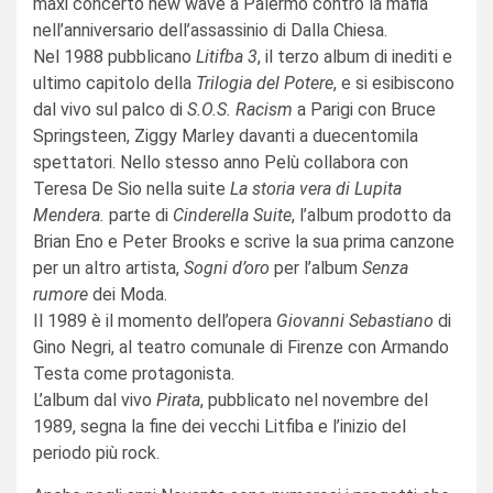
maxi concerto new wave a Palermo contro la mafia
nell’anniversario dell’assassinio di Dalla Chiesa.
Nel 1988 pubblicano
Litifba 3
, il terzo album di inediti e
ultimo capitolo della
Trilogia del Potere
, e si esibiscono
dal vivo sul palco di
S.O.S. Racism
a Parigi con Bruce
Springsteen, Ziggy Marley davanti a duecentomila
spettatori. Nello stesso anno Pelù collabora con
Teresa De Sio nella suite
La storia vera di Lupita
Mendera.
parte di
Cinderella Suite
, l’album prodotto da
Brian Eno e Peter Brooks e scrive la sua prima canzone
per un altro artista,
Sogni d’oro
per l’album
Senza
rumore
dei Moda.
Il 1989 è il momento dell’opera
Giovanni Sebastiano
di
Gino Negri, al teatro comunale di Firenze con Armando
Testa come protagonista.
L’album dal vivo
Pirata
, pubblicato nel novembre del
1989, segna la fine dei vecchi Litfiba e l’inizio del
periodo più rock.