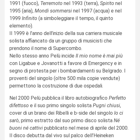
1991 (fuoco),
Terremoto
nel 1993 (terra),
Spirito
nel
1995 (aria),
Mondi sommersi
nel 1997 (acqua) e nel
1999
Infinito
(a simboleggiare il tempo, il quinto
elemento).
Il 1999 è l’anno dell’inizio della sua carriera musicale
solista affiancato da un gruppo di musicisti che
prendono il nome di Supercombo.
Nello stesso anno Pelù incide
Il mio nome è mai più
con Ligabue e Jovanotti a favore di Emergency e in
segno di protesta per i bombardamenti su Belgrado. I
proventi del singolo (oltre 500 mila copie vendute)
permettono la costruzione di due ospedali.
Nel 2000 Pelù pubblica il libro autobiografico
Perfetto
difettoso
e il suo primo singolo solista
Pugni chiusi
,
cover di un brano dei Ribelli e b-side del singolo
Io ci
sarò
, primo estratto dal suo primo disco solista
Né
buoni né cattivi
pubblicato nel mese di aprile del 2000.
Il disco debutta dal vivo sul palco dell’Heineken