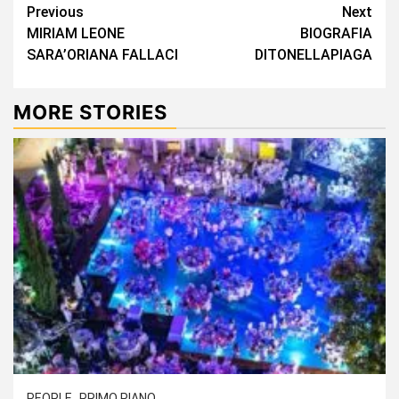
Continue
Previous
Next
MIRIAM LEONE
BIOGRAFIA
Reading
SARA’ORIANA FALLACI
DITONELLAPIAGA
MORE STORIES
PEOPLE
PRIMO PIANO