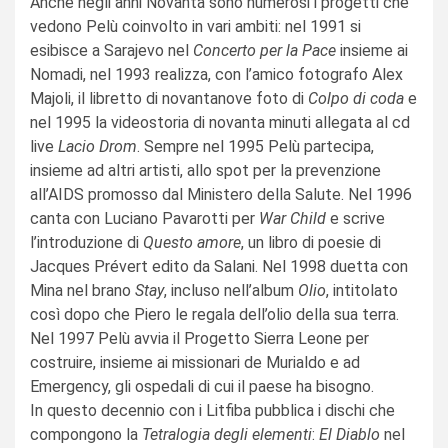
Anche negli anni Novanta sono numerosi i progetti che
vedono Pelù coinvolto in vari ambiti: nel 1991 si
esibisce a Sarajevo nel
Concerto per la Pace
insieme ai
Nomadi, nel 1993 realizza, con l’amico fotografo Alex
Majoli, il libretto di novantanove foto di
Colpo di coda
e
nel 1995 la videostoria di novanta minuti allegata al cd
live
Lacio Drom
. Sempre nel 1995 Pelù partecipa,
insieme ad altri artisti, allo spot per la prevenzione
all’AIDS promosso dal Ministero della Salute. Nel 1996
canta con Luciano Pavarotti per
War Child
e scrive
l’introduzione di
Questo amore
, un libro di poesie di
Jacques Prévert edito da Salani. Nel 1998 duetta con
Mina nel brano
Stay
, incluso nell’album
Olio
, intitolato
così dopo che Piero le regala dell’olio della sua terra.
Nel 1997 Pelù avvia il Progetto Sierra Leone per
costruire, insieme ai missionari de Murialdo e ad
Emergency, gli ospedali di cui il paese ha bisogno.
In questo decennio con i Litfiba pubblica i dischi che
compongono la
Tetralogia degli elementi
:
El Diablo
nel