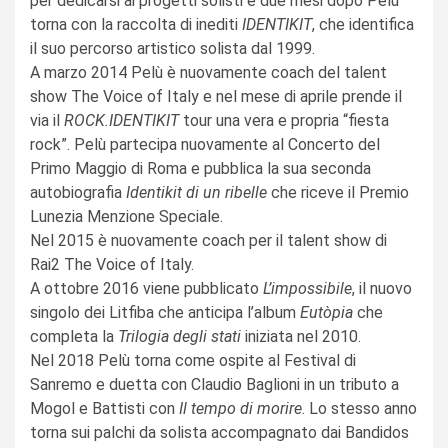
per dedicarsi ai progetti solisti e due mesi dopo Pelù
torna con la raccolta di inediti
IDENTIKIT
, che identifica
il suo percorso artistico solista dal 1999.
A marzo 2014 Pelù è nuovamente coach del talent
show The Voice of Italy e nel mese di aprile prende il
via il
ROCK.IDENTIKIT
tour una vera e propria “fiesta
rock”. Pelù partecipa nuovamente al Concerto del
Primo Maggio di Roma e pubblica la sua seconda
autobiografia
Identikit di un ribelle
che riceve il Premio
Lunezia Menzione Speciale.
Nel 2015 è nuovamente coach per il talent show di
Rai2 The Voice of Italy.
A ottobre 2016 viene pubblicato
L’impossibile
, il nuovo
singolo dei Litfiba che anticipa l’album
Eutòpia
che
completa la
Trilogia degli stati
iniziata nel 2010.
Nel 2018 Pelù torna come ospite al Festival di
Sanremo e duetta con Claudio Baglioni in un tributo a
Mogol e Battisti con
Il tempo di morire
. Lo stesso anno
torna sui palchi da solista accompagnato dai Bandidos