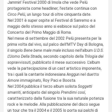
Jammin’ Festival 2000 di Imola che vede Pelù
protagonista come headliner; l’estate continua con
Circo Pelù
, un lungo tour di oltre cinquanta date.
Nel 2001 è super ospite al Festival di Sanremo e a
maggio dello stesso anno si esibisce sul palco del
Concerto del Primo Maggio di Roma.
Nel mese di settembre del 2002 Pelù presenta per la
prima volta dal vivo, sul palco dell’MTV Day di Bologna,
il singolo
Bene bene male male
incluso nell’album
U.D.S.
L’Uomo Della Strada
, secondo capitolo della
Trilogia dei
sopravvissuti
, pubblicato il mese successivo. L’album
vede la partecipazione di un cast artistico imponente,
tra i quali la cantante indonesiana Anggun nel duetto
Amore immaginato
, Roy Paci e Boosta.
Nel 2004 pubblica il terzo album solista
Soggetti
smarriti
, anticipato dal singolo
Prendimi così
,
caratterizzato dalla fusione tra la sua naturale potenza
rock e le melodie. Alla pubblicazione del disco segue
un tour che tra il 2004 e il 2005 lo porta sui palchi di