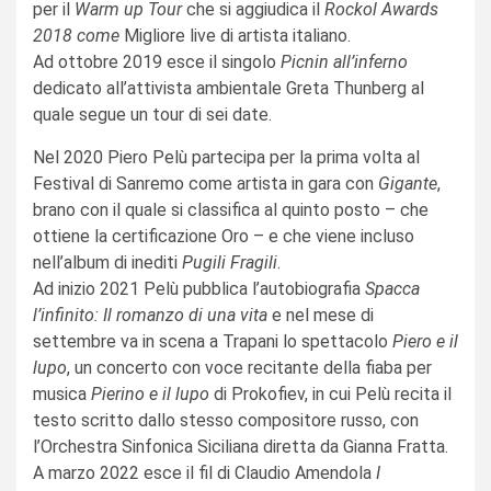
per il
Warm up Tour
che si aggiudica il
Rockol Awards
2018 come
Migliore live di artista italiano.
Ad ottobre 2019 esce il singolo
Picnin all’inferno
dedicato all’attivista ambientale Greta Thunberg al
quale segue un tour di sei date.
Nel 2020 Piero Pelù partecipa per la prima volta al
Festival di Sanremo come artista in gara con
Gigante
,
brano con il quale si classifica al quinto posto – che
ottiene la certificazione Oro – e che viene incluso
nell’album di inediti
Pugili Fragili
.
Ad inizio 2021 Pelù pubblica l’autobiografia
Spacca
l’infinito: Il romanzo di una vita
e nel mese di
settembre va in scena a Trapani lo spettacolo
Piero e il
lupo
, un concerto con voce recitante della fiaba per
musica
Pierino e il lupo
di Prokofiev, in cui Pelù recita il
testo scritto dallo stesso compositore russo, con
l’Orchestra Sinfonica Siciliana diretta da Gianna Fratta.
A marzo 2022 esce il fil di Claudio Amendola
I