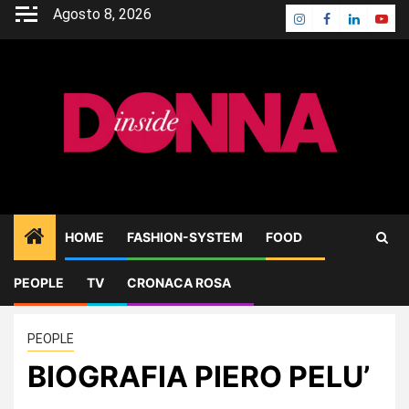
Skip
Agosto 8, 2026
Instagram
Facebook
Linkedin
Yout
to
content
HOME
FASHION-SYSTEM
FOOD
PEOPLE
TV
CRONACA ROSA
Home
PEOPLE
BIOGRAFIA PIERO PELU’
PEOPLE
BIOGRAFIA PIERO PELU’