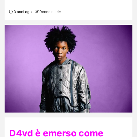
3 anni ago
Donnainside
D4vd è emerso come