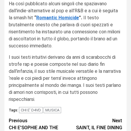
Ha così pubblicato alcuni singoli che spaziavano
dall’indie-alternative al pop e all’R&B e a cui è seguita
la smash hit
“
Romantic Homicide
”.
Il testo
brutalmente onesto che parlava di cuori spezzati e
risentimento ha instaurato una connessione con milioni
di ascoltatori in tutto il globo, portando il brano ad un
successo immediato.
I suoi testi intuitivi derivano da anni di scarabocchi di
strofe rap e poesie composte nel suo diario fin
dall’infanzia, il suo stile musicale versatile e la narrativa
‘reale e coi piedi per terra’ invece attingono
principalmente al mondo dei manga. I suoi testi parlano
di amori non corrisposti, in cui tutti possono
rispecchiarsi.
CHI E' D4VD
MUSICA
Tags:
Continue
Previous
Next
CHI E’SOPHIE AND THE
SAINT, IL FINE DINING