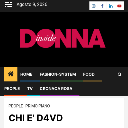
Skip
Agosto 9, 2026
Instagram
Facebook
Linkedin
Yout
to
content
HOME
FASHION-SYSTEM
FOOD
PEOPLE
TV
CRONACA ROSA
Home
PEOPLE
CHI E’ D4VD
PEOPLE
PRIMO PIANO
CHI E’ D4VD