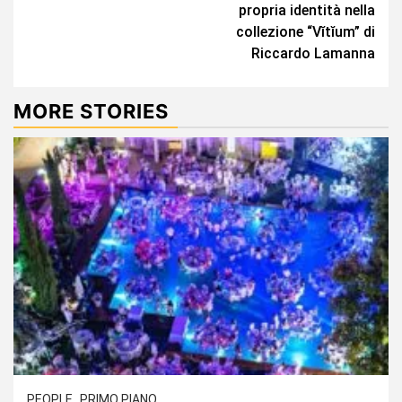
Reading
propria identità nella
collezione “Vĭtĭum” di
Riccardo Lamanna
MORE STORIES
PEOPLE
PRIMO PIANO