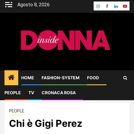
Skip
Agosto 8, 2026
Instagram
Facebook
Linkedin
Yout
to
content
HOME
FASHION-SYSTEM
FOOD
PEOPLE
TV
CRONACA ROSA
Home
PEOPLE
Chi è Gigi Perez
PEOPLE
Chi è Gigi Perez