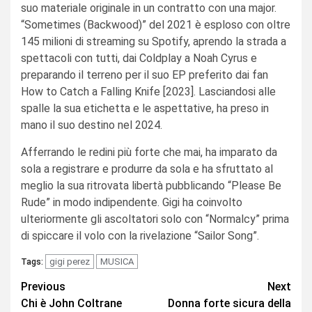
suo materiale originale in un contratto con una major.
“Sometimes (Backwood)” del 2021 è esploso con oltre
145 milioni di streaming su Spotify, aprendo la strada a
spettacoli con tutti, dai Coldplay a Noah Cyrus e
preparando il terreno per il suo EP preferito dai fan
How to Catch a Falling Knife [2023]. Lasciandosi alle
spalle la sua etichetta e le aspettative, ha preso in
mano il suo destino nel 2024.
Afferrando le redini più forte che mai, ha imparato da
sola a registrare e produrre da sola e ha sfruttato al
meglio la sua ritrovata libertà pubblicando “Please Be
Rude” in modo indipendente. Gigi ha coinvolto
ulteriormente gli ascoltatori solo con “Normalcy” prima
di spiccare il volo con la rivelazione “Sailor Song”.
gigi perez
MUSICA
Tags:
Continue
Previous
Next
Chi è John Coltrane
Donna forte sicura della