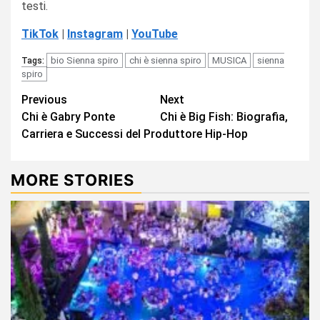
testi.
TikTok
|
Instagram
|
YouTube
bio Sienna spiro
chi è sienna spiro
MUSICA
sienna
Tags:
spiro
Continue
Previous
Next
Chi è Gabry Ponte
Chi è Big Fish: Biografia,
Reading
Carriera e Successi del Produttore Hip-Hop
MORE STORIES