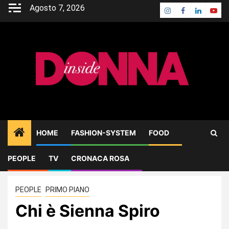
Skip
Agosto 7, 2026
Instagram
Facebook
Linkedin
Yout
to
content
HOME
FASHION-SYSTEM
FOOD
PEOPLE
TV
CRONACA ROSA
Home
PEOPLE
Chi è Sienna Spiro
PEOPLE
PRIMO PIANO
Chi è Sienna Spiro