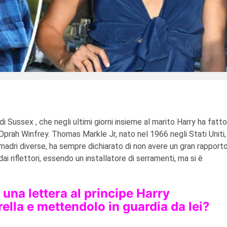
i Sussex , che negli ultimi giorni insieme al marito Harry ha fatto
 a Oprah Winfrey. Thomas Markle Jr, nato nel 1966 negli Stati Uniti,
madri diverse, ha sempre dichiarato di non avere un gran rapport
i riflettori, essendo un installatore di serramenti, ma si è
una lettera al principe Harry
ella e mettendolo in guardia da lei?