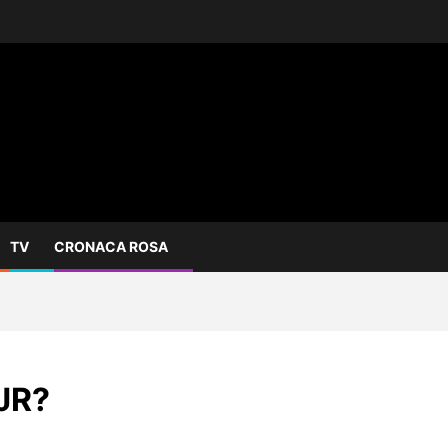
TV
CRONACA ROSA
JR?