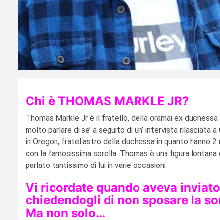
Chi è THOMAS MARKLE JR?
Thomas Markle Jr è il fratello, della oramai ex duchessa d
molto parlare di se’ a seguito di un’ intervista rilasciata
in Oregon, fratellastro della duchessa in quanto hanno 2 
con la famosissima sorella. Thomas è una figura lontana da
parlato tantissimo di lui in varie occasioni.
Vi ricordate quando aveva inviato 
chiedendogli di non sposare la sor
Ma non solo…