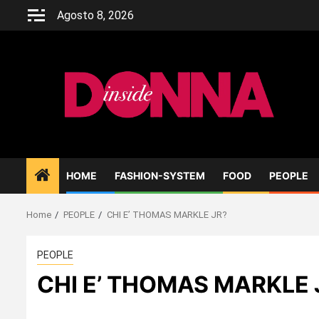
Skip
Agosto 8, 2026
to
content
HOME
FASHION-SYSTEM
FOOD
PEOPLE
Home
PEOPLE
CHI E’ THOMAS MARKLE JR?
PEOPLE
CHI E’ THOMAS MARKLE 