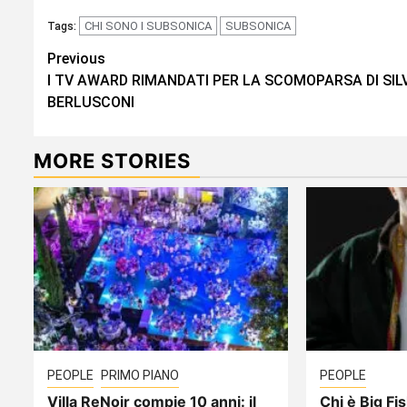
CHI SONO I SUBSONICA
SUBSONICA
Tags:
Continue
Previous
I TV AWARD RIMANDATI PER LA SCOMOPARSA DI SIL
Reading
BERLUSCONI
MORE STORIES
PEOPLE
PRIMO PIANO
PEOPLE
Villa ReNoir compie 10 anni: il
Chi è Big Fis