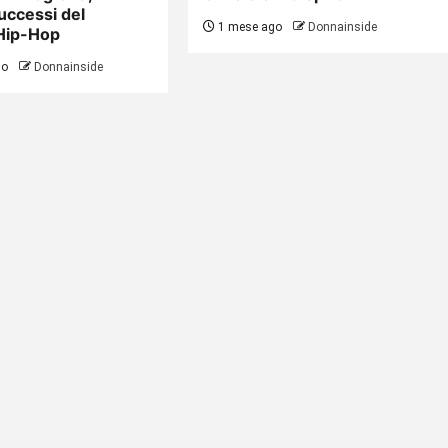
uccessi del
1 mese ago
Donnainside
Hip-Hop
go
Donnainside