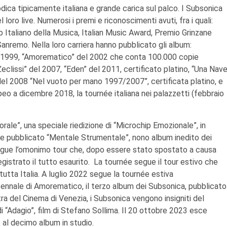
lodica tipicamente italiana e grande carica sul palco. I Subsonica
oro live. Numerosi i premi e riconoscimenti avuti, fra i quali:
Italiano della Musica, Italian Music Award, Premio Grinzane
anremo. Nella loro carriera hanno pubblicato gli album:
l 1999, “Amorematico” del 2002 che conta 100.000 copie
eclissi” del 2007, “Eden” del 2011, certificato platino, “Una Nav
a del 2008 “Nel vuoto per mano 1997/2007”, certificata platino, e
peo a dicembre 2018, la tournée italiana nei palazzetti (febbraio
ale”, una speciale riedizione di “Microchip Emozionale”, in
ene pubblicato “Mentale Strumentale”, nono album inedito dei
 segue l’omonimo tour che, dopo essere stato spostato a causa
registrato il tutto esaurito. La tournée segue il tour estivo che
tutta Italia. A luglio 2022 segue la tournée estiva
nnale di Amorematico, il terzo album dei Subsonica, pubblicato
ra del Cinema di Venezia, i Subsonica vengono insigniti del
“Adagio”, film di Stefano Sollima. Il 20 ottobre 2023 esce
o al decimo album in studio.