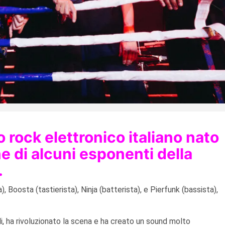
rock elettronico italiano nato
ne di alcuni esponenti della
.
 Boosta (tastierista), Ninja (batterista), e Pierfunk (bassista),
li, ha rivoluzionato la scena e ha creato un sound molto