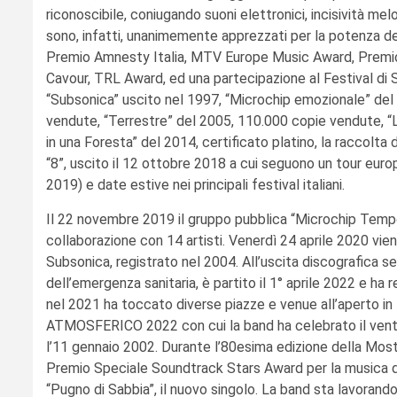
riconoscibile, coniugando suoni elettronici, incisività me
sono, infatti, unanimemente apprezzati per la potenza del l
Premio Amnesty Italia, MTV Europe Music Award, Premio 
Cavour, TRL Award, ed una partecipazione al Festival di S
“Subsonica” uscito nel 1997, “Microchip emozionale” de
vendute, “Terrestre” del 2005, 110.000 copie vendute, “L’
in una Foresta” del 2014, certificato platino, la raccolt
“8”, uscito il 12 ottobre 2018 a cui seguono un tour euro
2019) e date estive nei principali festival italiani.
Il 22 novembre 2019 il gruppo pubblica “Microchip Tempor
collaborazione con 14 artisti. Venerdì 24 aprile 2020 vi
Subsonica, registrato nel 2004. All’uscita discografica
dell’emergenza sanitaria, è partito il 1° aprile 2022 e ha 
nel 2021 ha toccato diverse piazze e venue all’aperto in 
ATMOSFERICO 2022 con cui la band ha celebrato il vente
l’11 gennaio 2002. Durante l’80esima edizione della Most
Premio Speciale Soundtrack Stars Award per la musica di 
“Pugno di Sabbia”, il nuovo singolo. La band sta lavorand