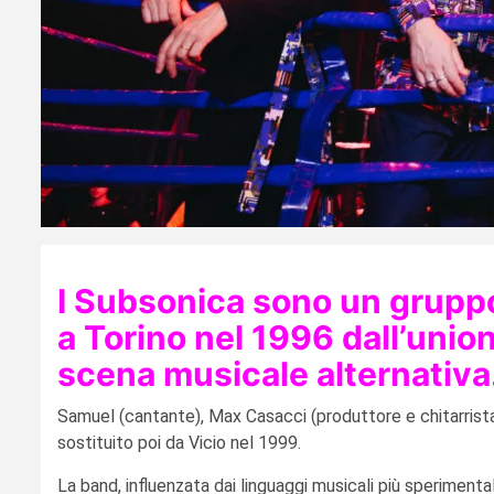
I Subsonica sono un gruppo 
a Torino nel 1996 dall’unio
scena musicale alternativa
Samuel (cantante), Max Casacci (produttore e chitarrista),
sostituito poi da Vicio nel 1999.
La band, influenzata dai linguaggi musicali più sperimenta