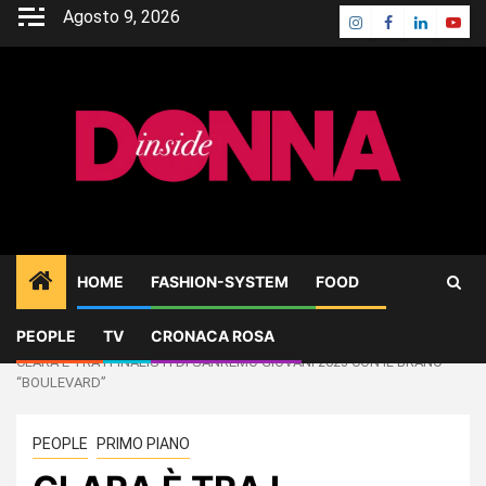
Skip
Agosto 9, 2026
Instagram
Facebook
Linkedin
Yout
to
content
HOME
FASHION-SYSTEM
FOOD
PEOPLE
TV
CRONACA ROSA
Home
PEOPLE
CLARA È TRA I FINALISTI DI SANREMO GIOVANI 2023 CON IL BRANO
“BOULEVARD”
PEOPLE
PRIMO PIANO