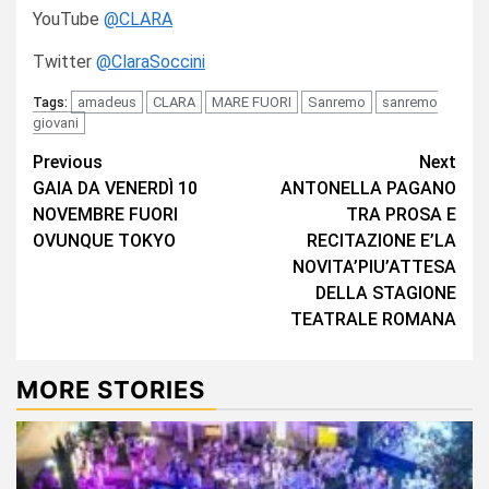
YouTube
@CLARA
Twitter
@ClaraSoccini
amadeus
CLARA
MARE FUORI
Sanremo
sanremo
Tags:
giovani
Continue
Previous
Next
GAIA DA VENERDÌ 10
ANTONELLA PAGANO
Reading
NOVEMBRE FUORI
TRA PROSA E
OVUNQUE TOKYO
RECITAZIONE E’LA
NOVITA’PIU’ATTESA
DELLA STAGIONE
TEATRALE ROMANA
MORE STORIES