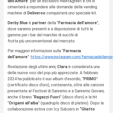
dell’Amore
” per un esclusivo meet&greet e chi si
cimenterà a rispondere alle domande della vending
machine di
Deliveroo
conquisterà uno speciale kit.
Derby Blue
è
partner
della “
Farmacia dell’amore
”,
dove saranno presenti e a disposizione di tutti le
gamme per i bar del marchio di succhi di
frutta più unconventional del mercato.
Per maggiori informazioni sulla “
Farmacia
dell’amore
”:
https://www.instagram.com/farmaciadellamor
Rivelazione degli ultimi anni,
Clara
è considerata una
delle nuove voci del pop più apprezzate. A febbraio
2024 ha pubblicato il suo album d’esordio, “
PRIMO
”
(certificato disco d’oro), contenente, oltre alle canzoni
presentate al Festival di Sanremo e a Sanremo Giovani,
anche il brano “
Ragazzi Fuori
” (disco d’oro) e la hit
“
Origami all’alba
” (quadruplo disco di platino). Dopo la
collaborazione estiva con Icy Subzero in
“Ghetto