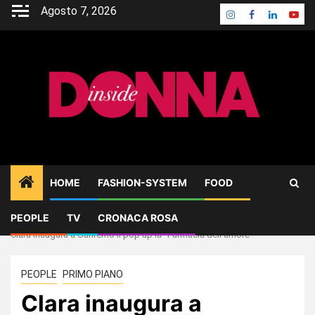
Skip
Agosto 7, 2026
Instagram
Facebook
Linkedin
Yout
to
content
HOME
FASHION-SYSTEM
FOOD
PEOPLE
TV
CRONACA ROSA
Home
PEOPLE
Clara inaugura a Sanremo il pop up la “Farmacia dell’amore”
PEOPLE
PRIMO PIANO
Clara inaugura a