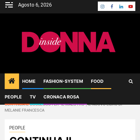
Skip
Agosto 6, 2026
Instagram
Facebook
Linkedin
Yout
to
content
HOME
FASHION-SYSTEM
FOOD
PEOPLE
TV
CRONACA ROSA
Home
PEOPLE
CONTINUA IL SUCCESSO PER “IL MAESTRO”, IL NUOVO LIBRO DI
MELANIE FRANCESCA
PEOPLE