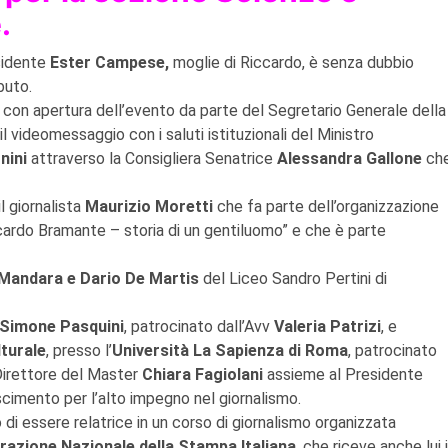
.
sidente
Ester
Campese
,
moglie di Riccardo, è senza dubbio
buto.
o con apertura dell’evento da parte del Segretario Generale della
 il videomessaggio con i saluti istituzionali del Ministro
nini
attraverso la Consigliera Senatrice
Alessandra Gallone
ch
il giornalista
Maurizio Moretti
che fa parte dell’organizzazione
iccardo Bramante – storia di un gentiluomo” e che è parte
Mandara e Dario De Martis
del Liceo Sandro Pertini di
Simone Pasquini
, patrocinato dall’Avv
Valeria Patrizi
, e
turale
, presso l’
Università La Sapienza di Roma
, patrocinato
Direttore del Master
Chiara Fagiolani
assieme al Presidente
scimento per l’alto impegno nel giornalismo.
o di essere relatrice in un corso di giornalismo organizzata
razione Nazionale della Stampa Italiana
, che riceve anche lui i