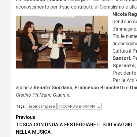
riconoscimento per il suo contributo al Giornalismo e alla
Nicola Ra
per il suo 
d’immagine,
Tra le nume
riconoscim
Cultura il
Pr
Santori.
Pe
Speranza,
Presidente
Per le Arti 
anche a
Renato Giordano
,
F
rancesco Branchetti
e
Dar
Credito Ph Mario Giannini
ester campese
RICCARDO BRAMANTE
Tags:
Continue
Previous
TOSCA CONTINUA A FESTEGGIARE IL SUO VIAGGIO
Reading
NELLA MUSICA