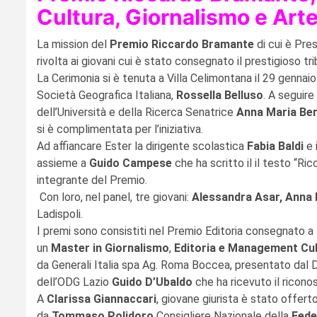
Cultura, Giornalismo e Arte
La mission del
Premio Riccardo Bramante
di cui è Pre
rivolta ai giovani cui è stato consegnato il prestigioso tri
La Cerimonia si è tenuta a Villa Celimontana il 29 gennai
Società Geografica Italiana,
Rossella Belluso
. A seguire
dell’Università e della Ricerca Senatrice
Anna
Maria
Ber
si è complimentata per l’iniziativa.
Ad affiancare
Ester
la dirigente scolastica
Fabia Baldi
e 
assieme a
Guido
Campese
che ha scritto il il testo “R
integrante del Premio.
Con loro, nel panel, tre giovani:
Alessandra Asar, Anna 
Ladispoli.
I premi sono consistiti nel Premio Editoria consegnato a
un
Master in Giornalismo
,
Editoria e Management Cul
da Generali Italia spa Ag. Roma Boccea, presentato dal 
dell’ODG Lazio
Guido D’Ubaldo
che ha ricevuto il ricono
A
Clarissa Giannaccari
, giovane giurista è stato offert
da
Tommaso Polidoro
Consigliere Nazionale della
Fede