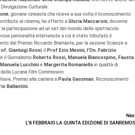
 Divulgazione Culturale.
gone
, giovane cineasta che riceve a sua volta il riconoscimento
contributo al cinema, ha offerto a
Gloria Maccaroni
, docente
 la partecipazione ad un set del mondo dello spettacolo.
rose personalità intervenute a cui è stato tributato il
ento dal Premio Riccardo Bramante, per la sezione Scienze e
of. Gianluigi Rossi
, il
Prof Ezio Mesini, l’On. Fabrizio
r il Giornalismo
Roberto Rossi, Manuela Biancospino, Fausta
 Manuela Lucchini
e
Margerita Romaniello
in qualità di
 della Lucana Film Commission.
Visive,
Premio alla carriera a
Paola Gassman.
Riconoscimenti
io Ballantini.
Nex
L’8 FEBBRAIO LA QUINTA EDIZIONE DI SANREMOS