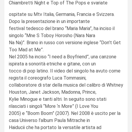
Chiambretti Night e Top of The Pops e svariate
ospitate su Mtv Italia, Germania, Francia e Svizzera.
Dopo la presentazione in un importante
festival tedesco del brano “Maria Maria”, ha inciso il
singolo “Mne S Toboy Horosho (Nara Nara
Na Na)”. Brano in russo con versione inglese “Don’t Get
Too Mad at Me”.
Nel 2005 ha inciso “I need a Boyfriend”, una canzone
ispirata a sonorità etniche e gitane, con un
tocco di pop latino. Il video del singolo ha avuto come
regista il coreografo Luca Tommasini,
collaboratore di star della musica del calibro di Whitney
Houston, Janet Jackson, Madonna, Prince,
Kylie Minogue e tanti altri. In seguito sono stati
rilasciati i singoli “More ‘n More” (I Love You
2005) e “Boom Boom” (2007). Nel 2008 è uscito per la
casa Universo l’album Paula Mitrache in
Haiducii che ha portato la versatile artista ad