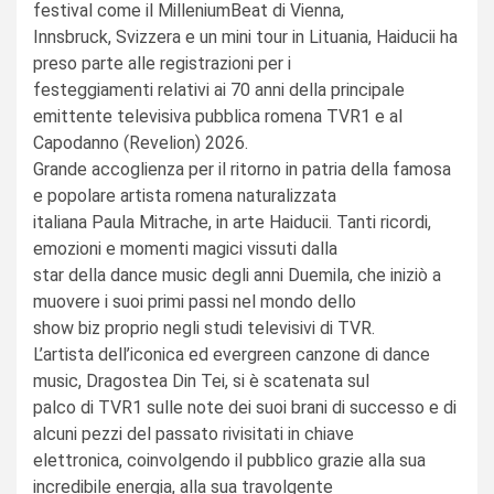
festival come il MilleniumBeat di Vienna,
Innsbruck, Svizzera e un mini tour in Lituania, Haiducii ha
preso parte alle registrazioni per i
festeggiamenti relativi ai 70 anni della principale
emittente televisiva pubblica romena TVR1 e al
Capodanno (Revelion) 2026.
Grande accoglienza per il ritorno in patria della famosa
e popolare artista romena naturalizzata
italiana Paula Mitrache, in arte Haiducii. Tanti ricordi,
emozioni e momenti magici vissuti dalla
star della dance music degli anni Duemila, che iniziò a
muovere i suoi primi passi nel mondo dello
show biz proprio negli studi televisivi di TVR.
L’artista dell’iconica ed evergreen canzone di dance
music, Dragostea Din Tei, si è scatenata sul
palco di TVR1 sulle note dei suoi brani di successo e di
alcuni pezzi del passato rivisitati in chiave
elettronica, coinvolgendo il pubblico grazie alla sua
incredibile energia, alla sua travolgente