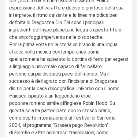
Me”, scritto da Bruno e Roberto Santori. Felice
espressione del carattere deciso e grintoso della sua
interprete, il ritmo calzante e la linea melodica ben
definita di Dragostea Din Tei sono i principali
ingredienti dell’hype planetario legati a questo titolo
che ancor’oggi imperversa nelle discoteche.
Per la prima volta nella storia un brano in una lingua
atipica nella musica contemporanea come
quella romena ha superato la cortina di ferro per ergersi
a linguaggio universale capace di far ballare
persone dai più disparati paesi del mondo. Ma il
successo è deflagrato con l’incisione di Dragostea
din tei per la casa discografica Universo con il nome
Haiducii, ispirato a un leggendario eroe
popolare romeno simile all’inglese Robin Hood. Su
questa scia ha partecipato con lo stesso brano,
come ospite internazionale al Festival di Sanremo
2004, al programma “Stasera pago Revolution”
di Fiorello e altre numerose trasmissioni, come