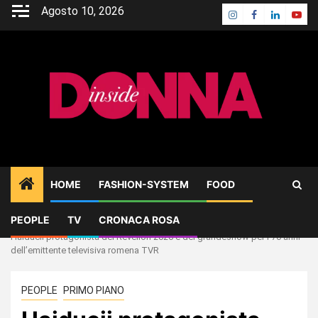
Skip
Agosto 10, 2026
Instagram
Facebook
Linkedin
Yout
to
content
HOME
FASHION-SYSTEM
FOOD
PEOPLE
TV
CRONACA ROSA
Home
PEOPLE
Haiducii protagonista del Revelion 2026 e del grandeshow per i 70 anni
dell’emittente televisiva romena TVR
PEOPLE
PRIMO PIANO