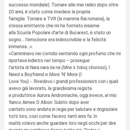
successo mondiale). Tornare alle mie radici dopo oltre
20 anni, è stato come rivedere la propria
famiglia. Tornare a TVR (la mamma Rai romena), la
stessa emittente che mi ha formato insieme
alla Scuola Popolare d’arte di Bucarest, è stato un
sogno… l’emozione era indescrivibile e la felicità
immensa…».
«Camminavo nei corridoi sentendo ogni profumo che mi
riportava indietro nel tempo – prosegue
l’artista di Nara nara na na (Mne s toboj choroso), I
Need a Boyfriend e More ‘N’ More (I
Love You) -. Rivedevo i grandi professionisti con i quali
avevo già lavorato, la grandissima regista
e produttrice Aurora Andronnache, oggi invece, al mio
fianco Aimee D Albon. Subito dopo aver
cantato sono andata in regia per salutare e ringraziare
tutti loro, così come facevo tanti anni fa. In
realtà volevo anche guardare loro negli occhi per dire