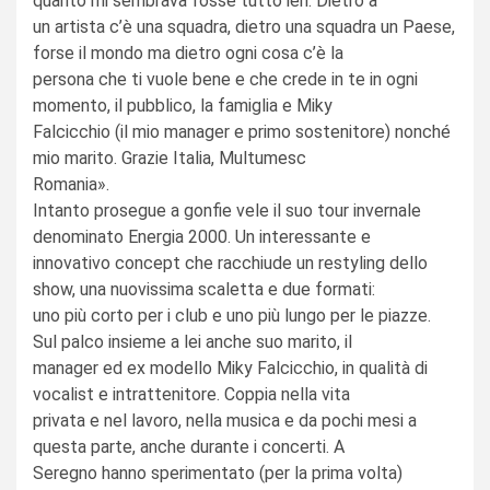
quanto mi sembrava fosse tutto ieri. Dietro a
un artista c’è una squadra, dietro una squadra un Paese,
forse il mondo ma dietro ogni cosa c’è la
persona che ti vuole bene e che crede in te in ogni
momento, il pubblico, la famiglia e Miky
Falcicchio (il mio manager e primo sostenitore) nonché
mio marito. Grazie Italia, Multumesc
Romania».
Intanto prosegue a gonfie vele il suo tour invernale
denominato Energia 2000. Un interessante e
innovativo concept che racchiude un restyling dello
show, una nuovissima scaletta e due formati:
uno più corto per i club e uno più lungo per le piazze.
Sul palco insieme a lei anche suo marito, il
manager ed ex modello Miky Falcicchio, in qualità di
vocalist e intrattenitore. Coppia nella vita
privata e nel lavoro, nella musica e da pochi mesi a
questa parte, anche durante i concerti. A
Seregno hanno sperimentato (per la prima volta)