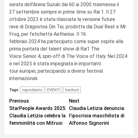
serata dell’Arena Suzuki dai 60 ai 2000 trasmessa il
27 settembre sempre in prime time su Rai 1. Il 27
ottobre 2023 è stata rilasciata la versione future
rave di Dragostea Din Tei, prodotta dai Dual Beat e Mr
Frog, per l’etichetta Aetherius. Il 16
febbraio 2024 ha partecipato come super ospite alla
prima puntata del talent show di Rai1 The
Voice Senior 4, spin-off di The Voice of Italy. Nel 2024
e nel 2025 è stata impegnata in importanti
tour europei, partecipando a diversi festival
internazionali.
capodanno
EVENTI
haiducii
Tags:
Continue
Previous
Next
StarPeople Awards 2025:
Claudia Letizia denuncia
Reading
Claudia Letizia celebra la
l’ipocrisia maschilista di
femminilità con Mitrusi
Alfonso Signorini