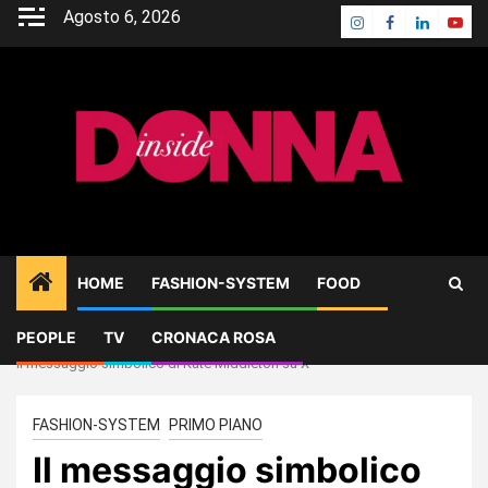
Skip
Agosto 6, 2026
Instagram
Facebook
Linkedin
Yout
to
content
HOME
FASHION-SYSTEM
FOOD
PEOPLE
TV
CRONACA ROSA
Home
FASHION-SYSTEM
Il messaggio simbolico di Kate Middleton su X
FASHION-SYSTEM
PRIMO PIANO
Il messaggio simbolico