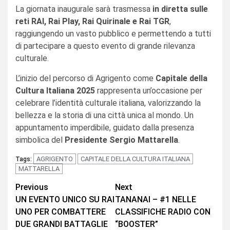
La giornata inaugurale sarà trasmessa
in diretta sulle
reti RAI, Rai Play, Rai Quirinale e Rai TGR
,
raggiungendo un vasto pubblico e permettendo a tutti
di partecipare a questo evento di grande rilevanza
culturale.
L’inizio del percorso di Agrigento come
Capitale della
Cultura Italiana 2025
rappresenta un’occasione per
celebrare l’identità culturale italiana, valorizzando la
bellezza e la storia di una città unica al mondo. Un
appuntamento imperdibile, guidato dalla presenza
simbolica del
Presidente Sergio Mattarella
.
AGRIGENTO
CAPITALE DELLA CULTURA ITALIANA
Tags:
MATTARELLA
Continue
Previous
Next
UN EVENTO UNICO SU RAI
TANANAI – #1 NELLE
Reading
UNO PER COMBATTERE
CLASSIFICHE RADIO CON
DUE GRANDI BATTAGLIE
“BOOSTER”