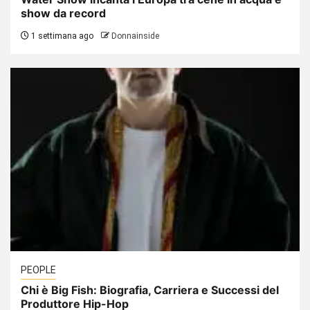
show da record
1 settimana ago
Donnainside
PEOPLE
Chi è Big Fish: Biografia, Carriera e Successi del
Produttore Hip-Hop