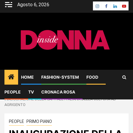
Skip
Agosto 6, 2026
Instagram
Facebook
Linkedin
Yout
to
content
HOME
FASHION-SYSTEM
FOOD
PEOPLE
TV
CRONACA ROSA
Home
PEOPLE
INAUGURAZIONE DELLA CAPITALE ITALIANA DELLA CULTURA AD
AGRIGENTO
PEOPLE
PRIMO PIANO