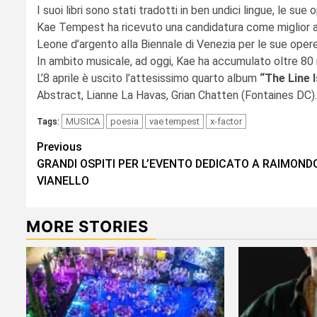
I suoi libri sono stati tradotti in ben undici lingue, le 
Kae Tempest ha ricevuto una candidatura come miglior arti
Leone d’argento alla Biennale di Venezia per le sue ope
In ambito musicale, ad oggi, Kae ha accumulato oltre 80 mi
L’8 aprile è uscito l’attesissimo quarto album
“The Line 
Abstract, Lianne La Havas, Grian Chatten (Fontaines DC).
MUSICA
poesia
vae tempest
x-factor
Tags:
Continue
Previous
GRANDI OSPITI PER L’EVENTO DEDICATO A RAIMOND
Reading
VIANELLO
MORE STORIES