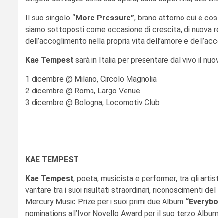
Il suo singolo
“More Pressure”
, brano attorno cui è cos
siamo sottoposti come occasione di crescita, di nuova res
dell’accoglimento nella propria vita dell’amore e dell’acc
Kae Tempest
sarà in Italia per presentare dal vivo il n
1 dicembre @ Milano, Circolo Magnolia
2 dicembre @ Roma, Largo Venue
3 dicembre @ Bologna, Locomotiv Club
KAE TEMPEST
Kae Tempest
, poeta, musicista e performer, tra gli arti
vantare tra i suoi risultati straordinari, riconoscimenti d
Mercury Music Prize per i suoi primi due Album
“Everyb
nominations all’Ivor Novello Award per il suo terzo Albu