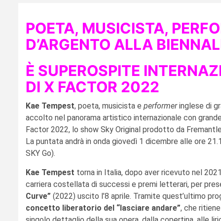
POETA, MUSICISTA, PERF
D’ARGENTO ALLA BIENNALE
È SUPEROSPITE INTERNAZ
DI
X FACTOR 2022
Kae Tempest
, poeta, musicista e
performer
inglese di gr
accolto nel panorama artistico internazionale con grande
Factor 2022, lo show Sky Original prodotto da Fremantle
La puntata andrà in onda giovedì 1 dicembre alle ore 21
SKY Go).
Kae Tempest
torna in Italia, dopo aver ricevuto nel 202
carriera costellata di successi e premi letterari, per pre
Curve”
(2022) uscito l’8 aprile. Tramite quest’ultimo pro
concetto liberatorio del
“lasciare andare”
, che ritie
singolo dettaglio della sua opera, dalla copertina, alle liri