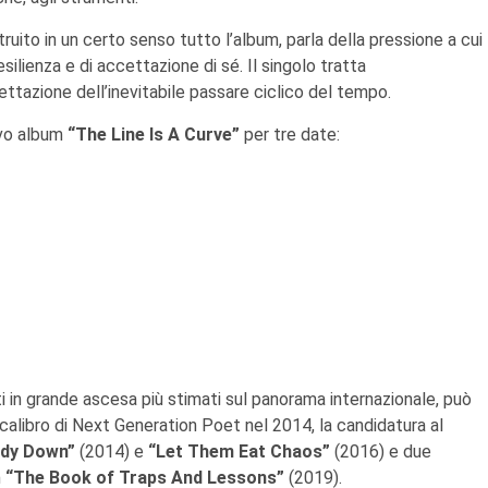
truito in un certo senso tutto l’album, parla della pressione a cui
ilienza e di accettazione di sé. Il singolo tratta
ettazione dell’inevitabile passare ciclico del tempo.
uovo album
“The Line
Is A Curve”
per tre date:
sti in grande ascesa più stimati sul panorama internazionale, può
el calibro di Next Generation Poet nel 2014, la candidatura al
ody Down”
(2014) e
“Let Them Eat Chaos”
(2016) e due
m
“The Book of Traps And Lessons”
(2019).