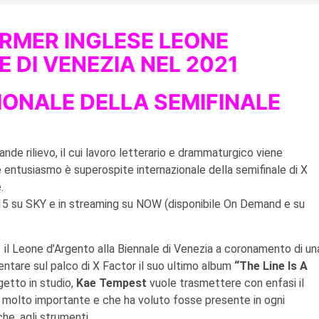
ORMER INGLESE
LEONE
 DI VENEZIA NEL 2021
IONALE DELLA SEMIFINALE
ande rilievo, il cui lavoro letterario e drammaturgico viene
 entusiasmo è superospite internazionale della semifinale di X
.
.15 su SKY e in streaming su NOW (disponibile On Demand e su
1 il Leone d’Argento alla Biennale di Venezia a coronamento di un
sentare sul palco di X Factor il suo ultimo album
“The Line
Is A
getto in studio,
Kae Tempest
vuole trasmettere con enfasi il
ne molto importante e che ha voluto fosse presente in ogni
che, agli strumenti.