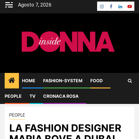
Skip
Agosto 7, 2026
Instagram
Facebook
Linkedin
Yout
to
content
HOME
FASHION-SYSTEM
FOOD
PEOPLE
TV
CRONACA ROSA
Home
PEOPLE
LA FASHION DESIGNER MARIA BOVE A DUBAI
PEOPLE
LA FASHION DESIGNER
MARIA BOVE A DUBAI