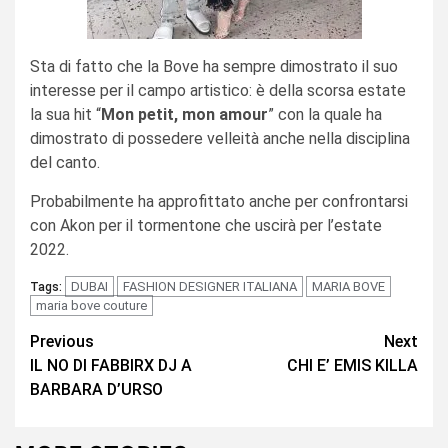
Sta di fatto che la Bove ha sempre dimostrato il suo
interesse per il campo artistico: è della scorsa estate
la sua hit “
Mon petit, mon amour
” con la quale ha
dimostrato di possedere velleità anche nella disciplina
del canto.
Probabilmente ha approfittato anche per confrontarsi
con Akon per il tormentone che uscirà per l’estate
2022.
DUBAI
FASHION DESIGNER ITALIANA
MARIA BOVE
Tags:
maria bove couture
Continue
Previous
Next
IL NO DI FABBIRX DJ A
CHI E’ EMIS KILLA
Reading
BARBARA D’URSO