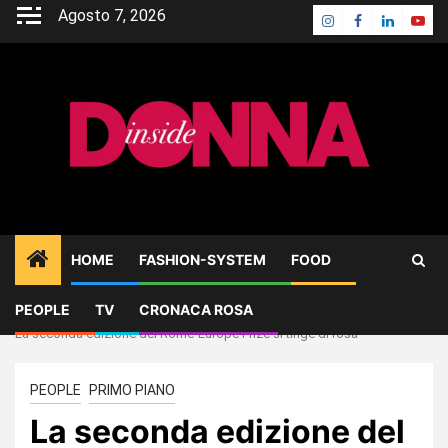
Skip
Agosto 7, 2026
Instagram
Facebook
Linkedin
Yout
to
content
HOME
FASHION-SYSTEM
FOOD
PEOPLE
TV
CRONACA ROSA
Home
PEOPLE
La seconda edizione del Rome-Europe Prize si tinge di rosa
PEOPLE
PRIMO PIANO
La seconda edizione del