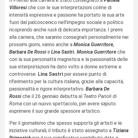
Il Premio alla carriera è stato consegnato a
Pamela
Villoresi
che con le sue interpretazioni colme di
intensità espressiva e passione ha portato la sua arte
fuori dal palcoscenico nell’impegno sociale e politico
ricoprendo anche ruoli di delicata importanza. I premi
alla carriera, che saranno consegnati personalmente nei
prossimi giorni, vanno anche a
Monica Guerritore,
Barbara De Rossi
e
Lina Sastri. Monica Guerritore
che
con la sua personalità magnetica e la passionalità delle
sue interpretazioni ha dato volto a donne estreme e
controverse.
Lina Sastri
per essere punto di
riferimento per la cultura italiana, grazie alla capacità,
passionalità e rigore interpretativo.
Barbara De
Rossi
che il 26 gennaio debutta al
Teatro Parioli di
Roma
con un nuovo spettacolo, per avere saputo
esprimere il suo grande spessore artistico.
Per il giornalismo che spesso supporta gli artisti e le
iniziative culturali, il tributo è stato assegnato a
Tiziana
Primozich
per il suo significativo contributo dato a