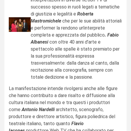
successo spesso in ruoli legati a tematiche
di giustizia e legalità e
Roberta
Mastromichele
che per le sue abilità attoriali
e performer la rendono un’interprete
completa e apprezzata dal pubblico
. Fabio
Albanesi
con oltre 40 anni d’arte e
spettacolo alle spalle è stato premiato per
la sua professionalità espressa
trasversalmente: dalla danza al canto, dalla
recitazione alla coreografia, sempre con
totale dedizione e la passione.
La manifestazione intende rivolgersi anche alle figure
che hanno contribuito a dare risalto e diffusione alla
cultura italiana nel mondo e tra questi i produttori
come
Antonio Nardelli
architetto, scenografo,
produttore e direttore artistico, figura poliedrica del
teatrale italiano, tanto quanto
Flavio
Iacones
produttore Web TV che ha collaborato per