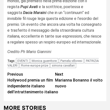
mondo, già premiato nella prima edizione con il
regista
Pupi Avati
e la scrittrice, poetessa e
saggista
Dacia Maraini
che in un “continuum” ed
invisibile fil rouge lega questa edizione e l’esordio del
premio. Un evento che ancora una volta ha consegnato
e trasferito il messaggio della straordinaria cultura
italiana, eccellente in tante sue espressioni, che riesce
a regalare spesso un respiro europeo ed internazionale.
Credito Ph Mario Giannini
EVENTI
Monica guerritore
Pamela villoresi
PATRIZIA
Tags:
VALERI
Rome europe prize
simona cavallari
Continue
Previous
Next
Hollywood premia un film
Marianna Bonanno il volto
Reading
indipendente italiano
nuovo
dell’intrattenimento italiano
MORE STORIES