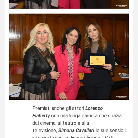
Premiati anche gli attori
Lorenzo
Flaherty
con una lunga carriera che spazia
dal cinema, al teatro e alla
televisione,
Simona Cavallari
le sue sensibili
interpretazioni in diverse fiction TV di