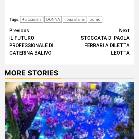
+cicciolina
DONNA
ilona staller
porno
Tags:
Continue
Previous
Next
IL FUTURO
STOCCATA DI PAOLA
Reading
PROFESSIONALE DI
FERRARI A DILETTA
CATERINA BALIVO
LEOTTA
MORE STORIES