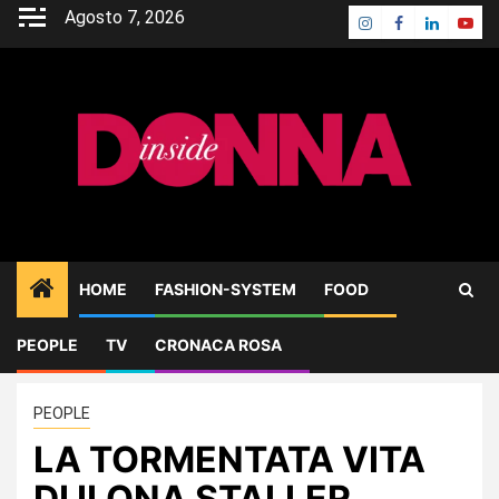
Skip
Agosto 7, 2026
Instagram
Facebook
Linkedin
Yout
to
content
HOME
FASHION-SYSTEM
FOOD
PEOPLE
TV
CRONACA ROSA
Home
PEOPLE
LA TORMENTATA VITA DI ILONA STALLER
PEOPLE
LA TORMENTATA VITA
DI ILONA STALLER