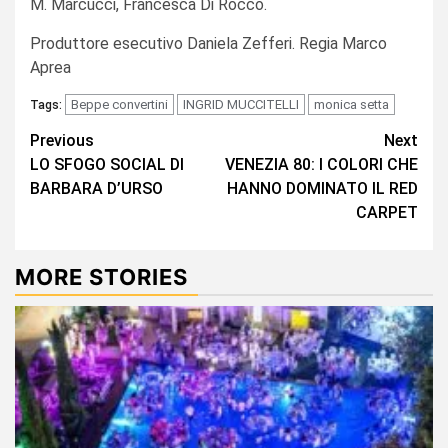
M. Marcucci, Francesca Di Rocco.
Produttore esecutivo Daniela Zefferi. Regia Marco
Aprea
Beppe convertini
INGRID MUCCITELLI
monica setta
Tags:
Continue
Previous
Next
LO SFOGO SOCIAL DI
VENEZIA 80: I COLORI CHE
Reading
BARBARA D’URSO
HANNO DOMINATO IL RED
CARPET
MORE STORIES