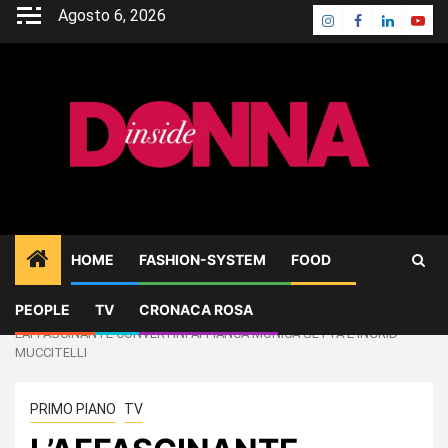
Skip
Agosto 6, 2026
Instagram
Facebook
Linkedin
Yout
to
content
HOME
FASHION-SYSTEM
FOOD
PEOPLE
TV
CRONACA ROSA
Home
TV
L’AFFASCINANTE CONVERTINI AFFIANCA MONICA SETTA E INGRID
MUCCITELLI
PRIMO PIANO
TV