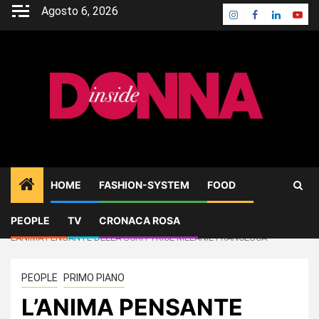
Skip
Agosto 6, 2026
Instagram
Facebook
Linkedin
Yout
to
content
HOME
FASHION-SYSTEM
FOOD
PEOPLE
TV
CRONACA ROSA
Home
PEOPLE
L’ANIMA PENSANTE DELLA SCRITTRICE MELANIE FRANCESCA
PEOPLE
PRIMO PIANO
L’ANIMA PENSANTE