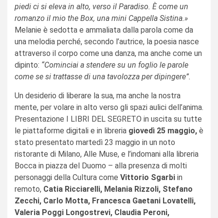
piedi ci si eleva in alto, verso il Paradiso. È come un
romanzo il mio the Box, una mini Cappella Sistina.»
Melanie è sedotta e ammaliata dalla parola come da
una melodia perché, secondo l’autrice, la poesia nasce
attraverso il corpo come una danza, ma anche come un
dipinto:
“Cominciai a stendere su un foglio le parole
come se si trattasse di una tavolozza per dipingere”.
Un desiderio di liberare la sua, ma anche la nostra
mente, per volare in alto verso gli spazi aulici dell’anima.
Presentazione I LIBRI DEL SEGRETO in uscita su tutte
le piattaforme digitali e in libreria
giovedì 25 maggio,
è
stato presentato martedì 23 maggio in un noto
ristorante di Milano, Alle Muse, e l’indomani alla libreria
Bocca in piazza del Duomo – alla presenza di molti
personaggi della Cultura come
Vittorio Sgarbi
in
remoto,
Catia Ricciarelli, Melania Rizzoli, Stefano
Zecchi, Carlo Motta, Francesca Gaetani Lovatelli,
Valeria Poggi Longostrevi, Claudia Peroni,