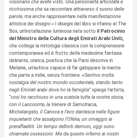
visionario che avete visto. Una personalità articolata e
ricchissima che sa raccontare attraverso il suono delle
parole, ma anche rappresentare nella manifestazione
artistica dei disegni.»
I disegni del libro si rifanno al The
Box, un’installazione luminosa nata sotto
il Patrocinio
del Ministro della Cultura degli Emirati Arabi Uniti,
che collega la mitologia classica con la comprensione
contemporanea ed è frutto della medesima fantasia
delirante, onirica, poetica che la Parsi descrive in
Melanie, un’autrice capace di far galoppare la mente
che parte a mille, senza frontiere. «
Sentivo molta
nostalgia del nostro mondo occidentale, stando tanto
negli Emirati arabi dove ho la famiglia
” spiega l’artista,
“
così ho racchiuso in una scatola tutta la nostra storia,
con il Laocoonte, la Venere di Samotracia,
Michelangelo, il Canova e l’eco dantesca nelle figure
inquietanti che assalgono l’Ofelia, un omaggio ai
preraffaelliti. Un tempo definiti demoni, oggi sono
chiamate ossessioni. Ma da questo inferno ai nostri