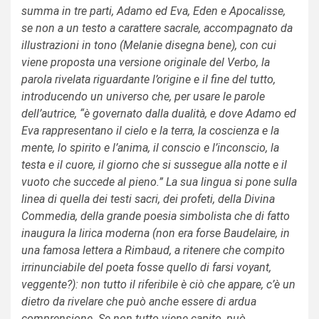
summa in tre parti, Adamo ed Eva, Eden e Apocalisse,
se non a un testo a carattere sacrale, accompagnato da
illustrazioni in tono (Melanie disegna bene), con cui
viene proposta una versione originale del Verbo, la
parola rivelata riguardante l’origine e il fine del tutto,
introducendo un universo che, per usare le parole
dell’autrice, “è governato dalla dualità, e dove Adamo ed
Eva rappresentano il cielo e la terra, la coscienza e la
mente, lo spirito e l’anima, il conscio e l’inconscio, la
testa e il cuore, il giorno che si sussegue alla notte e il
vuoto che succede al pieno.” La sua lingua si pone sulla
linea di quella dei testi sacri, dei profeti, della Divina
Commedia, della grande poesia simbolista che di fatto
inaugura la lirica moderna (non era forse Baudelaire, in
una famosa lettera a Rimbaud, a ritenere che compito
irrinunciabile del poeta fosse quello di farsi voyant,
veggente?): non tutto il riferibile è ciò che appare, c’è un
dietro da rivelare che può anche essere di ardua
comprensione. Se non tutto viene capito, può