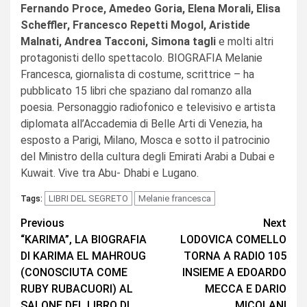
Fernando Proce, Amedeo Goria, Elena Morali, Elisa
Scheffler, Francesco Repetti Mogol, Aristide
Malnati, Andrea Tacconi, Simona tagli
e molti altri
protagonisti dello spettacolo. BIOGRAFIA Melanie
Francesca, giornalista di costume, scrittrice – ha
pubblicato 15 libri che spaziano dal romanzo alla
poesia. Personaggio radiofonico e televisivo e artista
diplomata all’Accademia di Belle Arti di Venezia, ha
esposto a Parigi, Milano, Mosca e sotto il patrocinio
del Ministro della cultura degli Emirati Arabi a Dubai e
Kuwait. Vive tra Abu- Dhabi e Lugano.
LIBRI DEL SEGRETO
Melanie francesca
Tags:
Continue
Previous
Next
“KARIMA”, LA BIOGRAFIA
LODOVICA COMELLO
Reading
DI KARIMA EL MAHROUG
TORNA A RADIO 105
(CONOSCIUTA COME
INSIEME A EDOARDO
RUBY RUBACUORI) AL
MECCA E DARIO
SALONE DEL LIBRO DI
MICOLANI