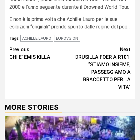
2000 e l’anno seguente durante il Drowned World Tour.
E non è la prima volta che Achille Lauro per le sue
esibizioni “originali” prende spunto dalle regine del pop…
ACHILLE LAURO
EUROVSION
Tags:
Continue
Previous
Next
CHI E’ EMIS KILLA
DRUSILLA FOER A R101:
Reading
“STIAMO INSIEME,
PASSEGGIAMO A
BRACCETTO PER LA
VITA”
MORE STORIES