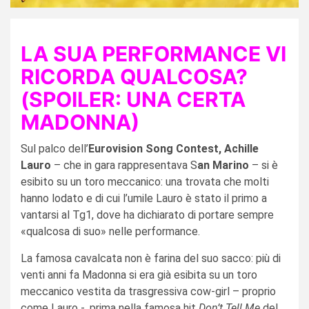
LA SUA PERFORMANCE VI
RICORDA QUALCOSA?
(SPOILER: UNA CERTA
MADONNA)
Sul palco dell’
Eurovision Song Contest,
Achille
Lauro
– che in gara rappresentava S
an Marino
– si è
esibito su un toro meccanico: una trovata che molti
hanno lodato e di cui l’umile Lauro è stato il primo a
vantarsi al Tg1, dove ha dichiarato di portare sempre
«qualcosa di suo» nelle performance.
La famosa cavalcata non è farina del suo sacco: più di
venti anni fa Madonna si era già esibita su un toro
meccanico vestita da trasgressiva cow-girl – proprio
come Lauro -, prima nella famosa hit
Don’t Tell Me
del