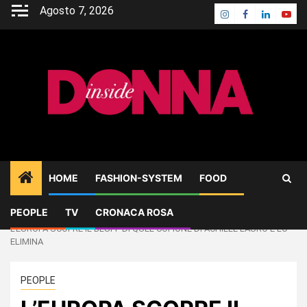
Skip
Agosto 7, 2026
Instagram
Facebook
Linkedin
Yout
to
content
HOME
FASHION-SYSTEM
FOOD
PEOPLE
TV
CRONACA ROSA
Home
PEOPLE
L’EUROPA SCOPRE IL BLUFF DI QUEL COPIONE DI ACHILLE LAURO E LO
ELIMINA
PEOPLE