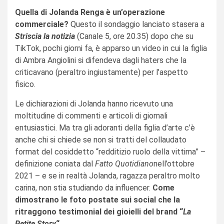
Quella di Jolanda Renga è un’operazione
commerciale?
Questo il sondaggio lanciato stasera a
Striscia la notizia
(Canale 5, ore 20.35) dopo che su
TikTok, pochi giorni fa, è apparso un video in cui la figlia
di Ambra Angiolini si difendeva dagli haters che la
criticavano (peraltro ingiustamente) per l’aspetto
fisico.
Le dichiarazioni di Jolanda hanno ricevuto una
moltitudine di commenti e articoli di giornali
entusiastici. Ma tra gli adoranti della figlia d’arte c’è
anche chi si chiede se non si tratti del collaudato
format del cosiddetto “redditizio ruolo della vittima” –
definizione coniata dal
Fatto Quotidiano
nell’ottobre
2021 – e se in realtà Jolanda, ragazza peraltro molto
carina, non stia studiando da influencer.
Come
dimostrano le foto postate sui social che la
ritraggono testimonial dei gioielli del brand “
La
Petite Story
“.