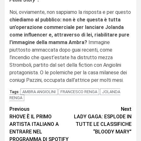
Noi, ovviamente, non sappiamo la risposta e per questo
chiediamo al pubblico: non è che questa è tutta
un’operazione commerciale per lanciare Jolanda
come influencer e, attraverso di lei, riabilitare pure
l’immagine della mamma Ambra?
Immagine
piuttosto ammaccata dopo guai recenti, come
l’incendio che quest’estate ha distrutto mezza
Stromboli, partito dal set della fiction con Angiolini
protagonista. O le polemiche per la casa milanese dei
coniugi Pazzini, occupata dall’attrice per molti mesi.
AMBRA ANGIOLINI
FRANCESCO RENGA
JOLANDA
Tags:
RENGA
Continue
Previous
Next
RHOVE È IL PRIMO
LADY GAGA: ESPLODE IN
Reading
ARTISTA ITALIANO A
TUTTE LE CLASSIFICHE
ENTRARE NEL
“BLOODY MARY”
PROGRAMMA DI SPOTIFY