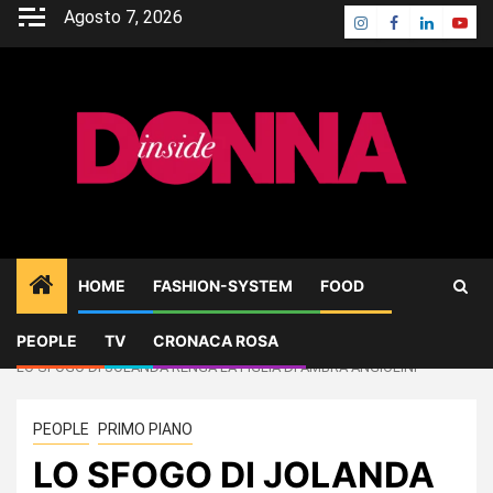
Skip
Agosto 7, 2026
Instagram
Facebook
Linkedin
Yout
to
content
HOME
FASHION-SYSTEM
FOOD
PEOPLE
TV
CRONACA ROSA
Home
PEOPLE
LO SFOGO DI JOLANDA RENGA LA FIGLIA DI AMBRA ANGIOLINI
PEOPLE
PRIMO PIANO
LO SFOGO DI JOLANDA