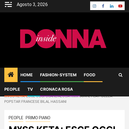
Skip
Agosto 3, 2026
Instagram
Facebook
Linkedin
Yout
to
content
HOME
FASHION-SYSTEM
FOOD
PEOPLE
TV
CRONACA ROSA
Home
PEOPLE
M¥SS KETA: ESCE OGGI SCANDALOSA RMX CON IL FEAT. DELLA
POPSTAR FRANCESE BILAL HASSANI
PEOPLE
PRIMO PIANO