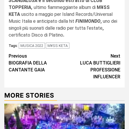
SCANDALOSA
è il secondo estratto di CLUB
TOPPERIA
,
ultimo fiammeggiante album di
M¥SS
KETA
uscito a maggio per Island Records/Universal
Music Italia e anticipato dalla hit
FINIMONDO
,
uno dei
singoli più suonati dalle radio per tutta l’estate
,
certificato Disco di Platino
.
MUSICA 2022
M¥SS KETA
Tags:
Continue
Previous
Next
BIOGRAFIA DELLA
LUCA BUTTIGLIERI
Reading
CANTANTE GAIA
PROFESSIONE
INFLUENCER
MORE STORIES