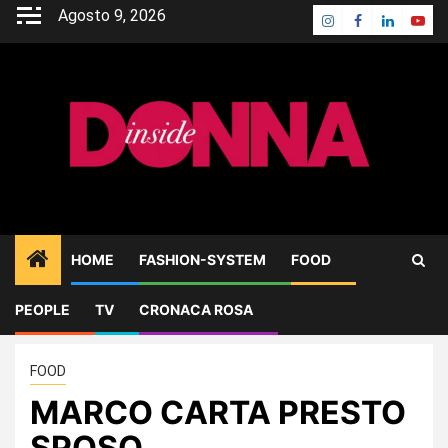
Skip
Agosto 9, 2026
Instagram
Facebook
Linkedin
Yout
to
content
HOME
FASHION-SYSTEM
FOOD
PEOPLE
TV
CRONACA ROSA
Home
FOOD
MARCO CARTA PRESTO SPOSO
FOOD
MARCO CARTA PRESTO
SPOSO