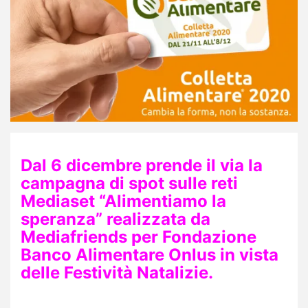
Dal 6 dicembre prende il via la
campagna di spot sulle reti
Mediaset “Alimentiamo la
speranza” realizzata da
Mediafriends per Fondazione
Banco Alimentare Onlus in vista
delle Festività Natalizie.