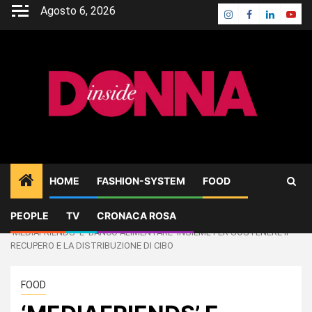
Skip
Agosto 6, 2026
Instagram
Facebook
Linkedin
Yout
to
content
HOME
FASHION-SYSTEM
FOOD
PEOPLE
TV
CRONACA ROSA
Home
FOOD
‘MEDIAFRIENDS’ E ‘BANCO ALIMENTARE’ INSIEME PER SOSTENERE Il
RECUPERO E LA DISTRIBUZIONE DI CIBO
FOOD